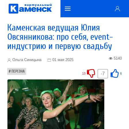
Каменская ведущая Юлия
Овсянникова: про себя, event-
индустрию и первую свадьбу
5140
Ольга Синицына
01 мая 2025
ПЕРСОНА
-7
13
6