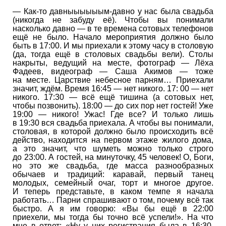
— Как-то давныыыыыым-давно у нас была свадьба
(никогда не забуду её). Чтобы вы понимали
насколько давно — в те времена сотовых телефонов
ещё не было. Начало мероприятия должно было
быть в 17:00. И мы приехали к этому часу в столовую
(да, тогда ещё в столовых свадьбы вели). Столы
накрыты, ведущий на месте, фотограф — Лёха
Фадеев, видеограф — Саша Акимов — тоже
на месте. Царствие небесное парням… Приехали
значит, ждём. Время 16:45 — нет никого. 17: 00 — нет
никого. 17:30 — всё ещё тишина (а сотовых нет,
чтобы позвонить). 18:00 — до сих пор нет гостей! Уже
19:00 — никого! Ужас! Где все? И только лишь
в 19:30 вся свадьба приехала. А чтобы вы понимали,
столовая, в которой должно было происходить всё
действо, находится на первом этаже жилого дома,
а это значит, что шуметь можно только строго
до 23:00. А гостей, на минуточку, 45 человек! О, Боги,
но это же свадьба, где масса разнообразных
обычаев и традиций: каравай, первый танец
молодых, семейный очаг, торт и многое другое.
И теперь представьте, в каком темпе я начала
работать… Парни спрашивают о том, почему всё так
быстро. А я им говорю: «Вы бы ещё в 22:00
приехели, мы тогда бы точно всё успели!». На что
мне в ответ: «Ну у них регистрация была в 16:30,