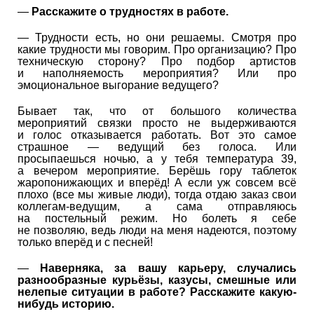
—
Расскажите о трудностях в работе.
— Трудности есть, но они решаемы. Смотря про
какие трудности мы говорим. Про организацию? Про
техническую сторону? Про подбор артистов
и наполняемость мероприятия? Или про
эмоциональное выгорание ведущего?
Бывает так, что от большого количества
мероприятий связки просто не выдерживаются
и голос отказывается работать. Вот это самое
страшное — ведущий без голоса. Или
просыпаешься ночью, а у тебя температура 39,
а вечером мероприятие. Берёшь гору таблеток
жаропонижающих и вперёд! А если уж совсем всё
плохо (все мы живые люди), тогда отдаю заказ свои
коллегам-ведущим, а сама отправляюсь
на постельный режим. Но болеть я себе
не позволяю, ведь люди на меня надеются, поэтому
только вперёд и с песней!
—
Наверняка, за вашу карьеру, случались
разнообразные курьёзы, казусы, смешные или
нелепые ситуации в работе? Расскажите какую-
нибудь историю.