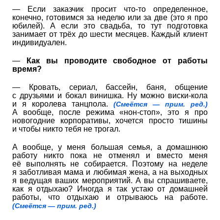
— Если заказчик просит что-то определенное,
конечно, готовимся за неделю или за две (это я про
юбилей). А если это свадьба, то тут подготовка
занимает от трёх до шести месяцев. Каждый клиент
индивидуален.
—
Как вы проводите свободное от работы
время?
— Кровать, сериал, бассейн, баня, общение
с друзьями и бокал винишка. Ну можно виски-кола
и я королева танцпола.
(Смеётся — прим. ред.)
А вообще, после режима «нон-стоп», это я про
новогодние корпоративы, хочется просто тишины
и чтобы никто тебя не трогал.
А вообще, у меня большая семья, а домашнюю
работу никто пока не отменял и вместо меня
её выполнять не собирается. Поэтому на неделе
я заботливая мама и любимая жена, а на выходных
я ведущая ваших мероприятий. А вы спрашиваете,
как я отдыхаю? Иногда я так устаю от домашней
работы, что отдыхаю и отрываюсь на работе.
(Смеётся — прим. ред.)