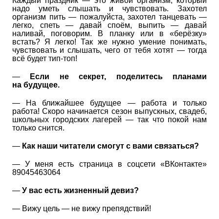
Каждый праздник — это живой организм, который
надо уметь слышать и чувствовать. Захотел
организм пить — пожалуйста, захотел танцевать —
легко, спеть — давай споём, выпить — давай
наливай, поговорим. В планку или в «берёзку»
встать? Я легко! Так же нужно умение понимать,
чувствовать и слышать, чего от тебя хотят — тогда
всё будет тип-топ!
—
Если не секрет, поделитесь планами
на будущее.
— На ближайшее будущее — работа и только
работа! Скоро начинается сезон выпускных, свадеб,
школьных городских лагерей — так что покой нам
только снится.
—
Как наши читатели смогут с вами связаться?
— У меня есть страница в соцсети «ВКонтакте»
89045463064
—
У вас есть жизненный девиз?
— Вижу цель — не вижу препядствий!