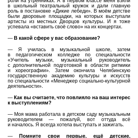
роли на утренниках. А в первом классе меня взяли
в школьный театральный кружок и дали главную
роль в постановке «Дикие лебеди». В моём детстве
были дворовые площадки, на которых выступали
артисты из местных Дворцов культуры. И я тоже
успевала «вставить своё слово» на их концертах.
—
В какой сфере у вас образование?
— Я училась в музыкальной школе, затем
в педагогическом колледже по специальности
«Учитель музыки, музыкальный руководитель
с дополнительной подготовкой в области ритмики
и хореографии». Затем окончила Челябинскую
государственную академию культуры и искусств
по специальности «Менеджер социально-культурной
деятельности».
—
Как вы считаете, что повлияло на ваш интерес
к выступлениям?
— Моя мама работала в детском саду музыкальным
руководителем — пожалуй, вот оттуда всё
и началось. Я всегда хотела выступать и зажигать.
—
Помните свои первые, ещё детские,