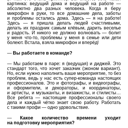
картинка: ведущий дома и ведущий на работе —
абсолютно два разных человека. Когда я беру
микрофон в руки, то все домашние дела, заботы
и проблемы остались дома. Здесь — я на работе!
Здесь — я пришла делать людей счастливыми,
делать их праздник самым клёвым, дарить веселье
и радость. И никого не должно волновать — болит
у меня что-то, проблемы у меня в семье или дети
болеют. Встала, взяла микрофон и вперёд!
—
Вы работаете в команде?
— Мы работаем в паре: я (ведущая) и диджей. Это
стандарт того, что хочет заказчик (эконом вариант).
Но, если нужно наполнить ваше мероприятие, то без
проблем, ведь у нас есть супер-команда настоящих
профессионалов. Это и фотографы, и видеографы,
и оформители, и декораторы, и координаторы,
и артисты, и музыканты, и визажисты, и стилисты…
Все ребята — настоящие профессионалы своего
дела и каждый чётко знает свою работу. Работать
с такими профи — одно удовольствие.
—
Какое количество времени уходит
на подготовку мероприятия?