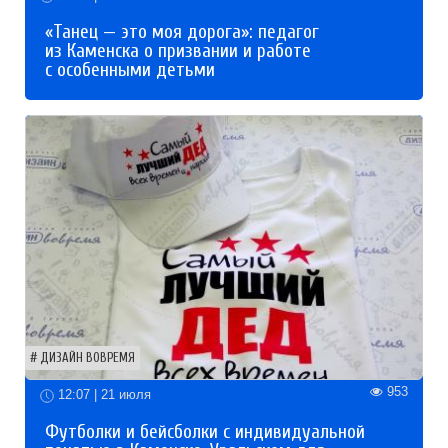
«Танец — это моя дорога»: педагог
из Каменска о призвании и работе
с особенными детьми
ДИЗАЙН ВОВРЕМЯ
953
12:07 | 21 июля
Футболки и бейсболки с индивидуальной