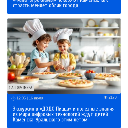
«Фанаты рекламы» покоряют Каменск: как
страсть меняет облик города
АЛГОРИТМИКА
2173
12:05 | 16 июля
Экскурсия в «ДОДО Пицца» и полезные знания
из мира цифровых технологий ждут детей
Каменска-Уральского этим летом