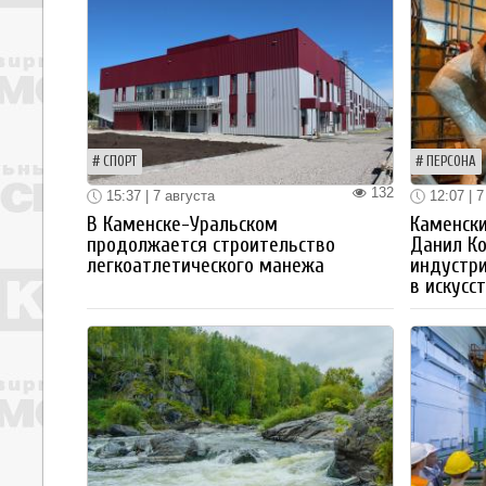
СПОРТ
ПЕРСОНА
132
15:37 | 7 августа
12:07 | 7
В Каменске-Уральском
Каменски
продолжается строительство
Данил К
легкоатлетического манежа
индустр
в искусс