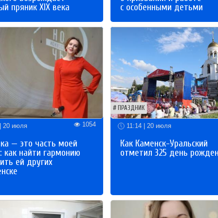
й пряник XIX века
с особенными детьми
ПРАЗДНИК
1054
| 20 июля
11:14 | 20 июля
ка — это часть моей
Как Каменск-Уральский
: как найти гармонию
отметил 325 день рожде
ить ей других
енске