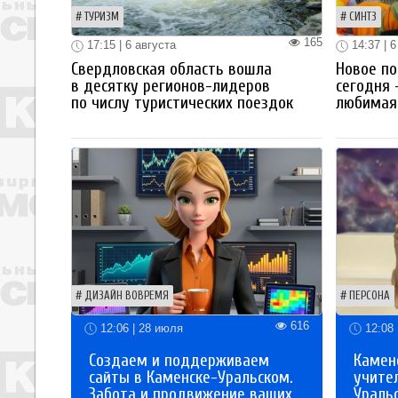
ТУРИЗМ
СИНТЗ
165
17:15 | 6 августа
14:37 | 6
Свердловская область вошла
Новое по
в десятку регионов-лидеров
сегодня 
по числу туристических поездок
любимая 
ДИЗАЙН ВОВРЕМЯ
ПЕРСОНА
616
12:06 | 28 июля
12:08 
Создаем и поддерживаем
Каменс
сайты в Каменске-Уральском.
учите
Забота и продвижение ваших
Ураль