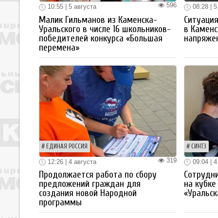
596
10:55 | 5 августа
08:28 | 5
Малик Гильманов из Каменска-
Ситуация
Уральского в числе 16 школьников-
в Каменс
победителей конкурса «Большая
напряже
перемена»
ЕДИНАЯ РОССИЯ
СИНТЗ
319
12:26 | 4 августа
09:04 | 4
Продолжается работа по сбору
Сотрудн
предложений граждан для
на кубке
создания новой Народной
«Уральск
программы