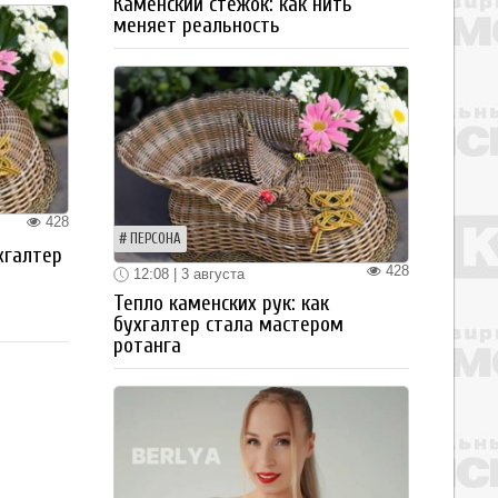
Каменский стежок: как нить
меняет реальность
428
ПЕРСОНА
хгалтер
428
12:08 | 3 августа
Тепло каменских рук: как
бухгалтер стала мастером
ротанга