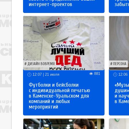
интернет-проектов
забыты
ДИЗАЙН ВОВРЕМЯ
ПЕРСОНА
881
12:07 | 21 июля
12:06 
Футболки и бейсболки
«Музы
с индивидуальной печатью
души»
в Каменске-Уральском для
и науч
компаний и любых
в Кам
мероприятий