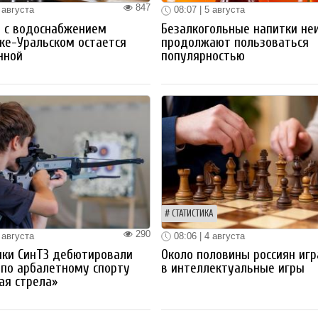
847
 августа
08:07 | 5 августа
 с водоснабжением
Безалкогольные напитки не
ке-Уральском остается
продолжают пользоваться
нной
популярностью
СТАТИСТИКА
290
 августа
08:06 | 4 августа
ики СинТЗ дебютировали
Около половины россиян иг
 по арбалетному спорту
в интеллектуальные игры
ая стрела»