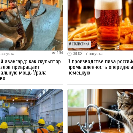
СТАТИСТИКА
194
 августа
08:02 | 7 августа
й авангард: как скульптор
В производстве пива россий
озлов превращает
промышленность опередил
иальную мощь Урала
немецкую
тво