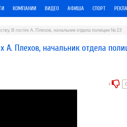
ТИ
КОМПАНИИ
ВИДЕО
АФИША
СПОРТ
РЕКЛ
ству. В гостях А. Плехов, начальник отдела полиции № 23
ях А. Плехов, начальник отдела пол
1