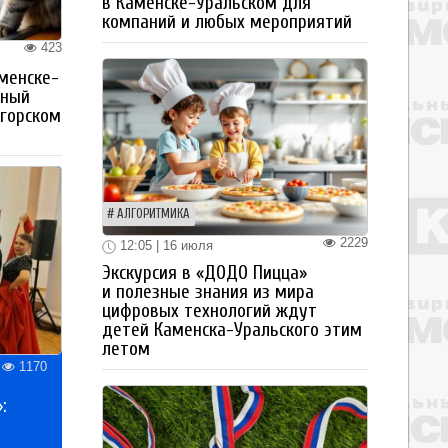
в Каменске-Уральском для
компаний и любых мероприятий
423
менске-
тный
огорском
АЛГОРИТМИКА
2229
12:05 | 16 июля
Экскурсия в «ДОДО Пицца»
и полезные знания из мира
цифровых технологий ждут
детей Каменска-Уральского этим
летом
1170
: