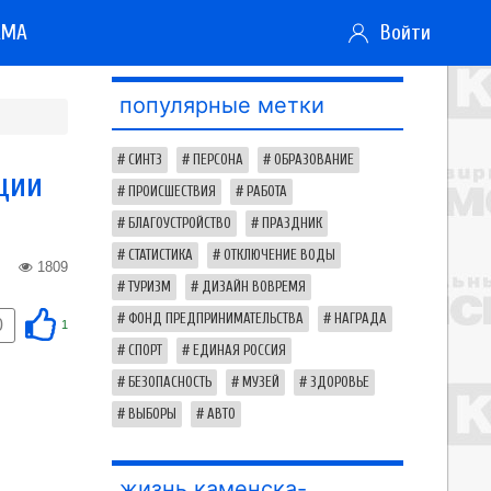
АМА
Войти
популярные метки
СИНТЗ
ПЕРСОНА
ОБРАЗОВАНИЕ
иции
ПРОИСШЕСТВИЯ
РАБОТА
БЛАГОУСТРОЙСТВО
ПРАЗДНИК
СТАТИСТИКА
ОТКЛЮЧЕНИЕ ВОДЫ
1809
ТУРИЗМ
ДИЗАЙН ВОВРЕМЯ
ФОНД ПРЕДПРИНИМАТЕЛЬСТВА
НАГРАДА
0
1
СПОРТ
ЕДИНАЯ РОССИЯ
БЕЗОПАСНОСТЬ
МУЗЕЙ
ЗДОРОВЬЕ
ВЫБОРЫ
АВТО
жизнь каменска-