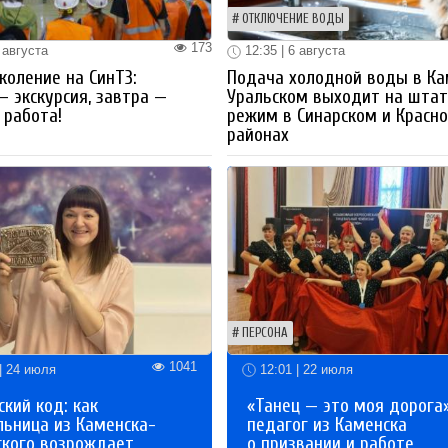
ОТКЛЮЧЕНИЕ ВОДЫ
173
 августа
12:35 | 6 августа
коление на СинТЗ:
Подача холодной воды в Ка
— экскурсия, завтра —
Уральском выходит на шта
работа!
режим в Синарском и Красн
районах
ПЕРСОНА
1041
| 24 июля
12:01 | 22 июля
кий код: как
«Танец — это моя дорога»
льница из Каменска-
педагог из Каменска
ского возрождает
о призвании и работе