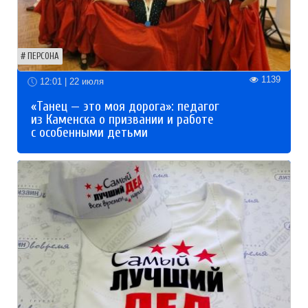
ПЕРСОНА
1139
12:01 | 22 июля
«Танец — это моя дорога»: педагог
из Каменска о призвании и работе
с особенными детьми