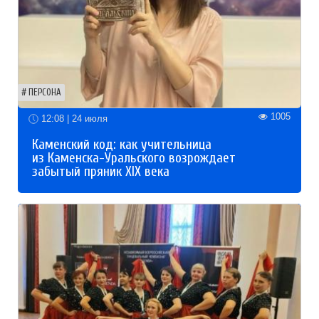
ПЕРСОНА
1005
12:08 | 24 июля
Каменский код: как учительница
из Каменска-Уральского возрождает
забытый пряник XIX века