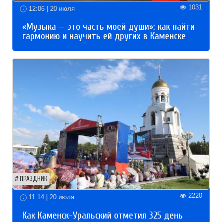
1031
12:06 | 20 июля
«Музыка — это часть моей души»: как найти
гармонию и научить ей других в Каменске
ПРАЗДНИК
2220
11:14 | 20 июля
Как Каменск-Уральский отметил 325 день