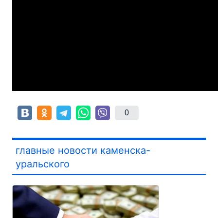
0
главные новости каменска-
уральского