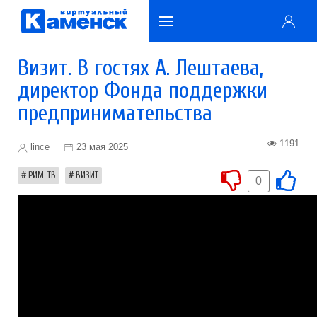
Визит. В гостях А. Лештаева,
директор Фонда поддержки
предпринимательства
1191
lince
23 мая 2025
РИМ-ТВ
ВИЗИТ
0