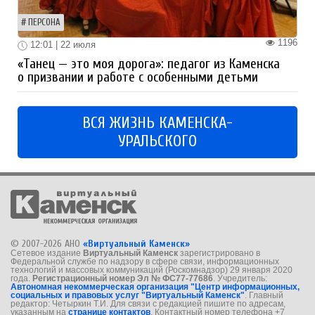
ПЕРСОНА
1196
12:01 | 22 июля
«Танец — это моя дорога»: педагог из Каменска
о призвании и работе с особенными детьми
ВСЯ ЖИЗНЬ КАМЕНСКА-
УРАЛЬСКОГО
© 2007-2026 АНО
«Виртуальный Каменск»
Сетевое издание
Виртуальный Каменск
зарегистрировано в
Федеральной службе по надзору в сфере связи, информационных
технологий и массовых коммуникаций (Роскомнадзор) 29 января 2020
года.
Регистрационный номер Эл № ФС77-77686
. Учредитель:
Автономная некоммерческая организация "Центр информационных,
социальных и правовых услуг "Виртуальный Каменск"
. Главный
редактор: Четыркин Т.И. Для связи с редакцией пишите по адресам,
указанным на
странице контактов
. Контактный номер телефона +7