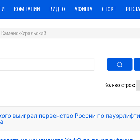
ТИ
КОМПАНИИ
ВИДЕО
АФИША
СПОРТ
РЕКЛ
 Каменск-Уральский
Кол-во строк:
ого выиграл первенство России по пауэрлифти
ра