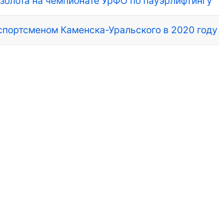
золота на чемпионате УрФО по пауэрлифтингу
спортсменом Каменска-Уральского в 2020 году