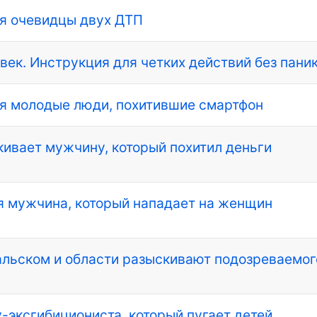
я очевидцы двух ДТП
овек. Инструкция для четких действий без пани
я молодые люди, похитившие смартфон
ивает мужчину, который похитил деньги
я мужчина, который нападает на женщин
альском и области разыскивают подозреваемог
эксгибициониста, который пугает детей