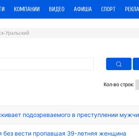
ТИ
КОМПАНИИ
ВИДЕО
АФИША
СПОРТ
РЕКЛ
ск-Уральский
Кол-во строк:
скивает подозреваемого в преступлении мужч
я без вести пропавшая 39-летняя женщина