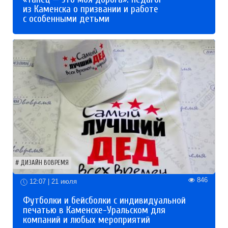
из Каменска о призвании и работе
с особенными детьми
ДИЗАЙН ВОВРЕМЯ
846
12:07 | 21 июля
Футболки и бейсболки с индивидуальной
печатью в Каменске-Уральском для
компаний и любых мероприятий