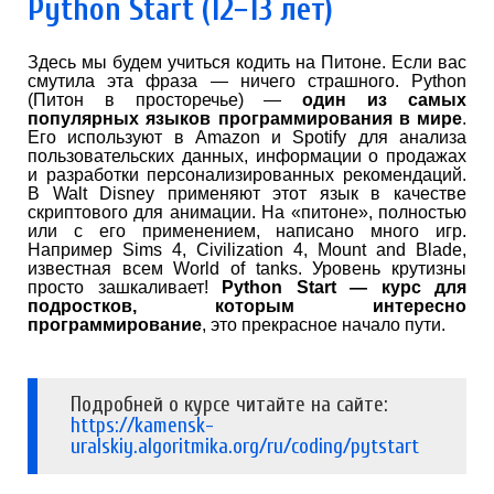
Python Start (12−13 лет)
Здесь мы будем учиться кодить на Питоне. Если вас
смутила эта фраза — ничего страшного. Python
(Питон в просторечье) —
один из самых
популярных языков программирования в мире
.
Его используют в Amazon и Spotify для анализа
пользовательских данных, информации о продажах
и разработки персонализированных рекомендаций.
В Walt Disney применяют этот язык в качестве
скриптового для анимации. На «питоне», полностью
или с его применением, написано много игр.
Например Sims 4, Civilization 4, Mount and Blade,
известная всем World of tanks. Уровень крутизны
просто зашкаливает!
Python Start — курс для
подростков, которым интересно
программирование
, это прекрасное начало пути.
Подробней о курсе читайте на сайте:
https://kamensk-
uralskiy.algoritmika.org/ru/coding/pytstart