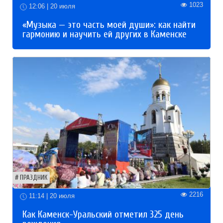
1023
12:06 | 20 июля
«Музыка — это часть моей души»: как найти
гармонию и научить ей других в Каменске
ПРАЗДНИК
2216
11:14 | 20 июля
Как Каменск-Уральский отметил 325 день