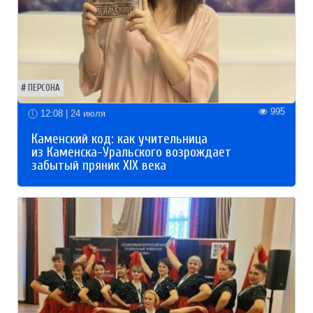
ПЕРСОНА
995
12:08 | 24 июля
Каменский код: как учительница
из Каменска-Уральского возрождает
забытый пряник XIX века