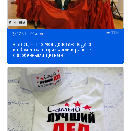
ПЕРСОНА
1136
12:01 | 22 июля
«Танец — это моя дорога»: педагог
из Каменска о призвании и работе
с особенными детьми