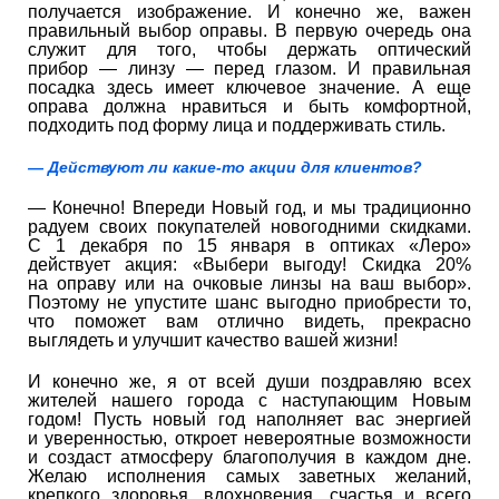
получается изображение. И конечно же, важен
правильный выбор оправы. В первую очередь она
служит для того, чтобы держать оптический
прибор — линзу — перед глазом. И правильная
посадка здесь имеет ключевое значение. А еще
оправа должна нравиться и быть комфортной,
подходить под форму лица и поддерживать стиль.
— Действуют ли какие-то акции для клиентов?
— Конечно! Впереди Новый год, и мы традиционно
радуем своих покупателей новогодними скидками.
С 1 декабря по 15 января в оптиках «Леро»
действует акция: «Выбери выгоду! Скидка 20%
на оправу или на очковые линзы на ваш выбор».
Поэтому не упустите шанс выгодно приобрести то,
что поможет вам отлично видеть, прекрасно
выглядеть и улучшит качество вашей жизни!
И конечно же, я от всей души поздравляю всех
жителей нашего города с наступающим Новым
годом! Пусть новый год наполняет вас энергией
и уверенностью, откроет невероятные возможности
и создаст атмосферу благополучия в каждом дне.
Желаю исполнения самых заветных желаний,
крепкого здоровья, вдохновения, счастья и всего