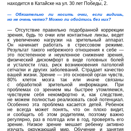
находится в Катайске на ул. 30 лет Победы, 2.
— Обязательно ли носить очки, если видишь,
но не очень четко? Можно ли обойтись без них?
— Отсутствие правильно подобранной коррекции
зрения, будь то очки или контактные линзы, ведет
к увеличению нагрузки на зрительный аппарат.
Он начинает работать в стрессовом режиме.
Результат такого небрежного отношения к себе —
это постепенное и неуклонное снижение зрения,
физический дискомфорт в виде головных болей
и усталости глаз, риск возникновения патологий
сетчатки и других заболеваний. Страдает качество
вашей жизни. Зрение — это основной орган чувств,
80% клеток мозга так или иначе связаны
с обработкой зрительной информации. При
проблемах со зрением мы быстрее утомляемся,
чувствуем себя некомфортно и, как следствие,
не можем полностью реализовать свой потенциал.
Особенно эта проблема касается детей. Ребенок
не всегда может понять, что он плохо видит,
и сообщить об этом родителям, поэтому важно
регулярно, раз в полгода или в год, проверять его
зрение. Низкое зрение мешает ребенку активно
изучать окружающий мир. Обучение и занятия