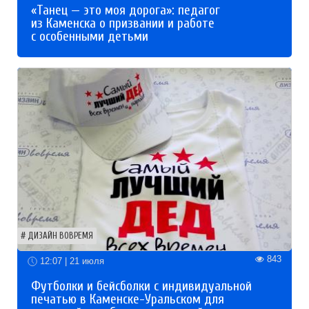
«Танец — это моя дорога»: педагог
из Каменска о призвании и работе
с особенными детьми
ДИЗАЙН ВОВРЕМЯ
843
12:07 | 21 июля
Футболки и бейсболки с индивидуальной
печатью в Каменске-Уральском для