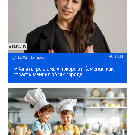
ПЕРСОНА
1309
12:02 | 17 июля
«Фанаты рекламы» покоряют Каменск: как
страсть меняет облик города