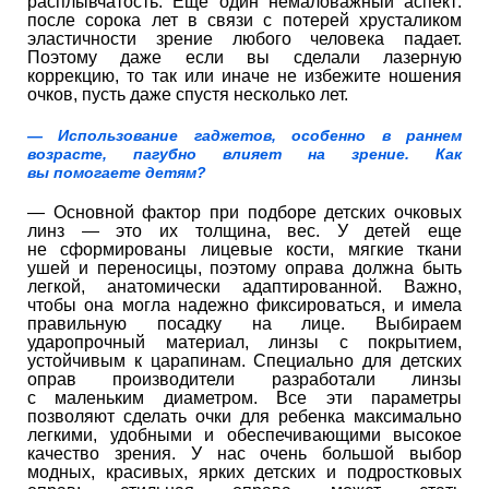
расплывчатость. Еще один немаловажный аспект:
после сорока лет в связи с потерей хрусталиком
эластичности зрение любого человека падает.
Поэтому даже если вы сделали лазерную
коррекцию, то так или иначе не избежите ношения
очков, пусть даже спустя несколько лет.
— Использование гаджетов, особенно в раннем
возрасте, пагубно влияет на зрение. Как
вы помогаете детям?
— Основной фактор при подборе детских очковых
линз — это их толщина, вес. У детей еще
не сформированы лицевые кости, мягкие ткани
ушей и переносицы, поэтому оправа должна быть
легкой, анатомически адаптированной. Важно,
чтобы она могла надежно фиксироваться, и имела
правильную посадку на лице. Выбираем
ударопрочный материал, линзы с покрытием,
устойчивым к царапинам. Специально для детских
оправ производители разработали линзы
с маленьким диаметром. Все эти параметры
позволяют сделать очки для ребенка максимально
легкими, удобными и обеспечивающими высокое
качество зрения. У нас очень большой выбор
модных, красивых, ярких детских и подростковых