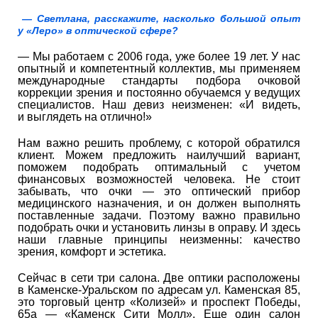
— Светлана, расскажите, насколько большой опыт
у «Леро» в оптической сфере?
— Мы работаем с 2006 года, уже более 19 лет. У нас
опытный и компетентный коллектив, мы применяем
международные стандарты подбора очковой
коррекции зрения и постоянно обучаемся у ведущих
специалистов. Наш девиз неизменен: «И видеть,
и выглядеть на отлично!»
Нам важно решить проблему, с которой обратился
клиент. Можем предложить наилучший вариант,
поможем подобрать оптимальный с учетом
финансовых возможностей человека. Не стоит
забывать, что очки — это оптический прибор
медицинского назначения, и он должен выполнять
поставленные задачи. Поэтому важно правильно
подобрать очки и установить линзы в оправу. И здесь
наши главные принципы неизменны: качество
зрения, комфорт и эстетика.
Сейчас в сети три салона. Две оптики расположены
в Каменске-Уральском по адресам ул. Каменская 85,
это торговый центр «Колизей» и проспект Победы,
65а — «Каменск Сити Молл». Еще один салон