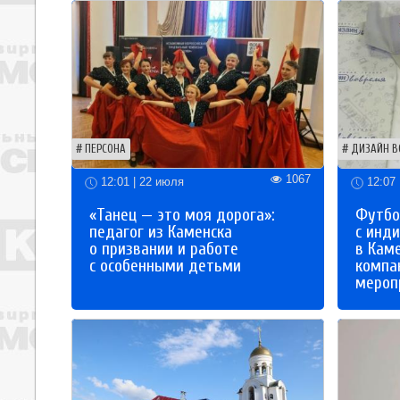
ПЕРСОНА
ДИЗАЙН В
1067
12:01 | 22 июля
12:07 
«Танец — это моя дорога»:
Футбо
педагог из Каменска
с инд
о призвании и работе
в Кам
с особенными детьми
компа
мероп