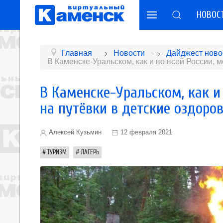
НОВОС
Главная
Новости
Дайджест ново
В Каменске-Уральском, как и во всей России, 
В Каменске-Уральском, как и 
на путёвки в детские оздоро
Алексей Кузьмин
12 февраля 2021
ТУРИЗМ
ЛАГЕРЬ