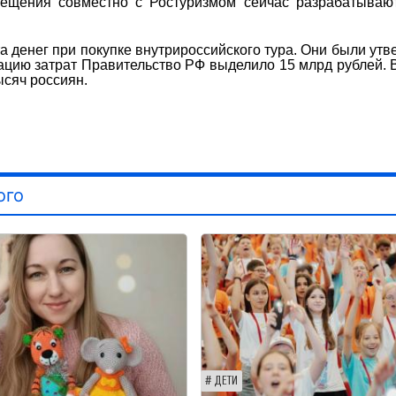
вещения совместно с Ростуризмом сейчас разрабатываю
та денег при покупке внутрироссийского тура. Они были ут
сацию затрат Правительство РФ выделило 15 млрд рублей. 
ысяч россиян.
ого
ДЕТИ