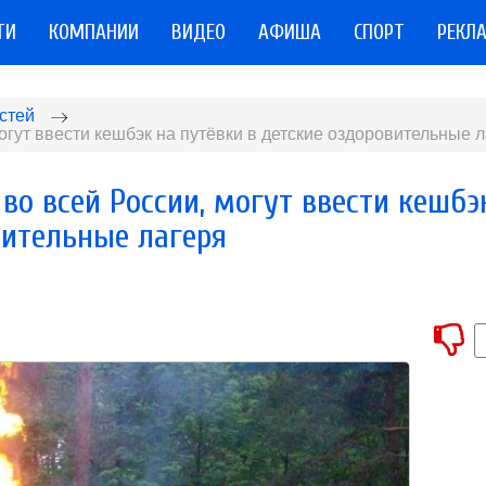
ТИ
КОМПАНИИ
ВИДЕО
АФИША
СПОРТ
РЕКЛ
стей
могут ввести кешбэк на путёвки в детские оздоровительные 
во всей России, могут ввести кешбэ
вительные лагеря