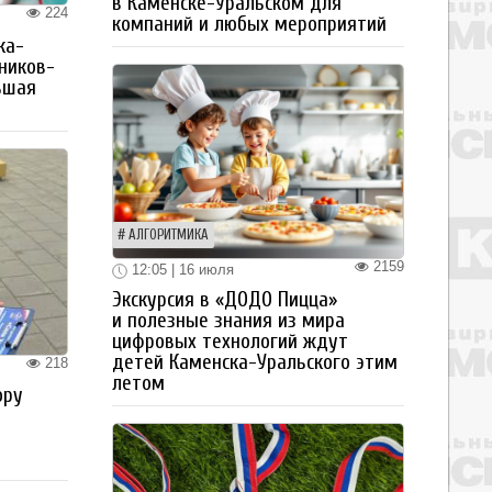
в Каменске-Уральском для
224
компаний и любых мероприятий
ка-
ьников-
ьшая
АЛГОРИТМИКА
2159
12:05 | 16 июля
Экскурсия в «ДОДО Пицца»
и полезные знания из мира
цифровых технологий ждут
детей Каменска-Уральского этим
218
летом
ору