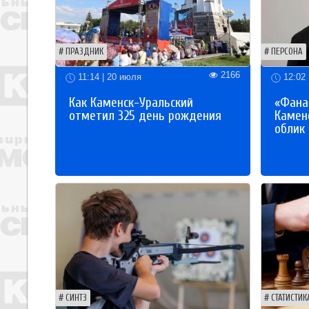
ПРАЗДНИК
ПЕРСОНА
2166
11:14 | 20 июля
12:02 
Как Каменск-Уральский
«Фана
отметил 325 день рождения
Каменс
облик
СИНТЗ
СТАТИСТИК