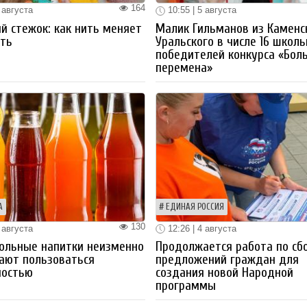
164
 августа
10:55 | 5 августа
й стежок: как нить меняет
Малик Гильманов из Каменс
ть
Уральского в числе 16 школ
победителей конкурса «Бол
перемена»
А
ЕДИНАЯ РОССИЯ
130
 августа
12:26 | 4 августа
ольные напитки неизменно
Продолжается работа по сб
ают пользоваться
предложений граждан для
ностью
создания новой Народной
программы