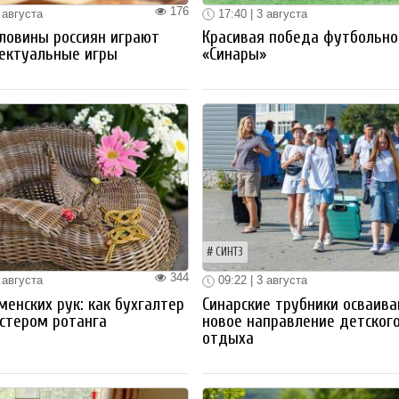
176
 августа
17:40 | 3 августа
ловины россиян играют
Красивая победа футбольно
ектуальные игры
«Синары»
СИНТЗ
344
 августа
09:22 | 3 августа
менских рук: как бухгалтер
Синарские трубники осваив
стером ротанга
новое направление детског
отдыха