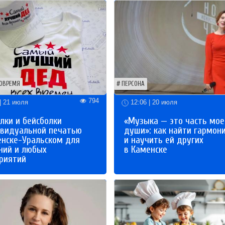
ОВРЕМЯ
ПЕРСОНА
794
| 21 июля
12:06 | 20 июля
лки и бейсболки
«Музыка — это часть мое
ивидуальной печатью
души»: как найти гармон
енске-Уральском для
и научить ей других
ний и любых
в Каменске
риятий