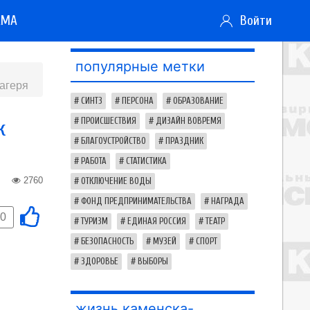
АМА
Войти
популярные метки
лагеря
СИНТЗ
ПЕРСОНА
ОБРАЗОВАНИЕ
к
ПРОИСШЕСТВИЯ
ДИЗАЙН ВОВРЕМЯ
БЛАГОУСТРОЙСТВО
ПРАЗДНИК
РАБОТА
СТАТИСТИКА
2760
ОТКЛЮЧЕНИЕ ВОДЫ
ФОНД ПРЕДПРИНИМАТЕЛЬСТВА
НАГРАДА
0
ТУРИЗМ
ЕДИНАЯ РОССИЯ
ТЕАТР
БЕЗОПАСНОСТЬ
МУЗЕЙ
СПОРТ
ЗДОРОВЬЕ
ВЫБОРЫ
жизнь каменска-