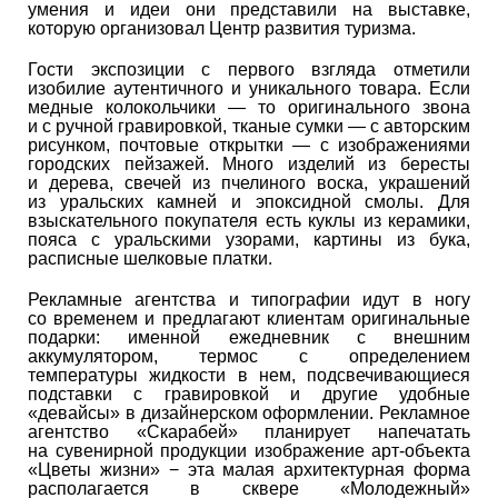
умения и идеи они представили на выставке,
которую организовал Центр развития туризма.
Гости экспозиции с первого взгляда отметили
изобилие аутентичного и уникального товара. Если
медные колокольчики ― то оригинального звона
и с ручной гравировкой, тканые сумки ― с авторским
рисунком, почтовые открытки ― с изображениями
городских пейзажей. Много изделий из бересты
и дерева, свечей из пчелиного воска, украшений
из уральских камней и эпоксидной смолы. Для
взыскательного покупателя есть куклы из керамики,
пояса с уральскими узорами, картины из бука,
расписные шелковые платки.
Рекламные агентства и типографии идут в ногу
со временем и предлагают клиентам оригинальные
подарки: именной ежедневник с внешним
аккумулятором, термос с определением
температуры жидкости в нем, подсвечивающиеся
подставки с гравировкой и другие удобные
«девайсы» в дизайнерском оформлении. Рекламное
агентство «Скарабей» планирует напечатать
на сувенирной продукции изображение арт-объекта
«Цветы жизни» − эта малая архитектурная форма
располагается в сквере «Молодежный»