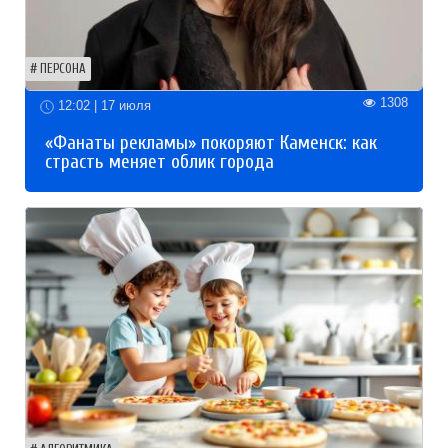
ПЕРСОНА
1308
12:02 | 17 июля
«Фанаты рекламы» покоряют Каменск: как
страсть меняет облик города