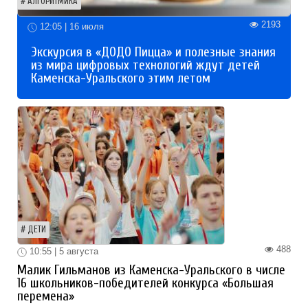
АЛГОРИТМИКА
2193
12:05 | 16 июля
Экскурсия в «ДОДО Пицца» и полезные знания
из мира цифровых технологий ждут детей
Каменска-Уральского этим летом
ДЕТИ
488
10:55 | 5 августа
Малик Гильманов из Каменска-Уральского в числе
16 школьников-победителей конкурса «Большая
перемена»