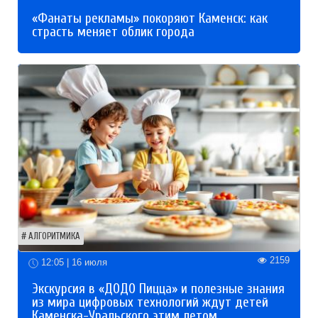
«Фанаты рекламы» покоряют Каменск: как
страсть меняет облик города
АЛГОРИТМИКА
2159
12:05 | 16 июля
Экскурсия в «ДОДО Пицца» и полезные знания
из мира цифровых технологий ждут детей
Каменска-Уральского этим летом