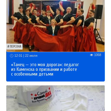
ПЕРСОНА
1068
12:01 | 22 июля
«Танец — это моя дорога»: педагог
из Каменска о призвании и работе
с особенными детьми