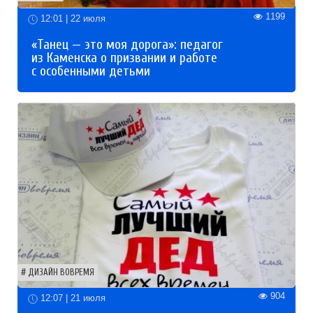
1199
12:01 | 22 июля
«Танец — это моя дорога»: педагог
из Каменска о призвании и работе
с особенными детьми
ДИЗАЙН ВОВРЕМЯ
904
12:07 | 21 июля