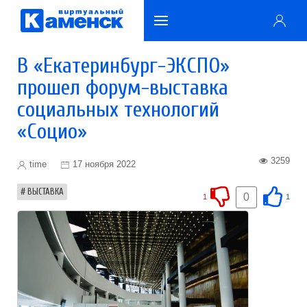
В «Екатеринбург-ЭКСПО»
прошел форум-выставка
социальных технологий
«Социо»
3259
time
17 ноября 2022
ВЫСТАВКА
0
1
1