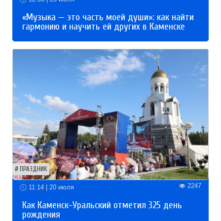
«Музыка — это часть моей души»: как найти
гармонию и научить ей других в Каменске
ПРАЗДНИК
2247
11:14 | 20 июля
Как Каменск-Уральский отметил 325 день
рождения