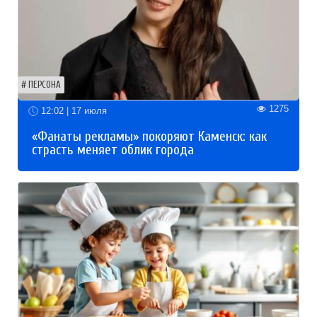
ПЕРСОНА
1275
12:02 | 17 июля
«Фанаты рекламы» покоряют Каменск: как
страсть меняет облик города