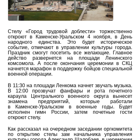
Стелу «Город трудовой доблести» торжественно
откроют в Каменске-Уральском 4 ноября, в День
народного единства. Это будет историческое
событие, отмечают в управлении культуры города.
Праздник смогут посетить все желающие. Главное
действо развернется на площади Ленинского
комсомола. А после окончания церемонии в СКЦ
начнется марафон в поддержку бойцов специальной
военной операции.
В 11:30 на площади Ленкома начнет звучать музыка.
В 12:00 прозвучат фанфары и рота почетного
караула Центрального военного округа вынесет
знамена предприятий, которые работали
в Каменске-Уральском в военные годы. Будет
исполнен гимн России, затем почетные гости
откроют стелу.
Как рассказал на очередном заседании оргкомитета
по открытию стелы зам начальника управления
культуры города Александр Шалобаев, в церемонии