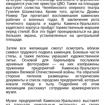
ожидается участие оркестра ЦВО. Также на площади
выступит солистка Челябинского оперного театра
Гузелия Шахматова. Кроме того, артисты Драмы
Номер Три прочитают воспоминания каменских
рабочих о военных годах. В заключение рота
почетного караула и кадеты Каменск-Уральского
кадетского корпуса пройдут торжественным маршем
перед стелой. Все это будет проецироваться на два
больших экрана, установленных на центральной
площади.
Затем все желающие смогут осмотреть вблизи
символ трудового подвига каменцев. Боковые части
стелы, а также пилоны украшает художественное
литье. Основой для барельефов послужили
архивные фотографии — на них изображены
труженики предприятий Каменска-Уральского
времен Великой Отечественной войны. На обратной
стороне пилонов размещены исторические
документы и список городских предприятий, которые
ковали победу в тылу. Подробнее об этом
желающим расскажут сотрудники краеведческого
музея.
Музеи предприятий Каменска-Уральского выставят
на площади уникальные экспонаты из своих