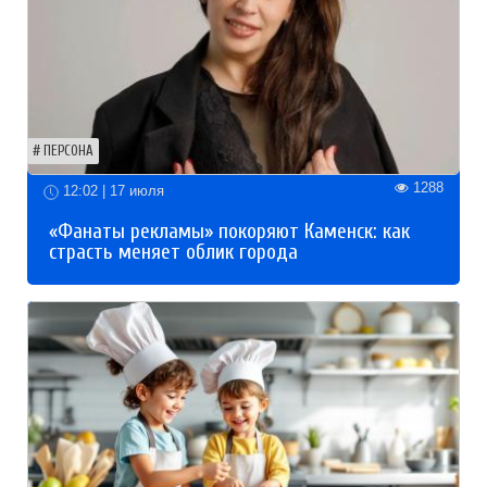
ПЕРСОНА
1288
12:02 | 17 июля
«Фанаты рекламы» покоряют Каменск: как
страсть меняет облик города