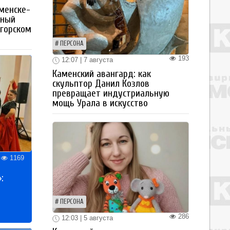
менске-
тный
огорском
ПЕРСОНА
193
12:07 | 7 августа
Каменский авангард: как
скульптор Данил Козлов
превращает индустриальную
мощь Урала в искусство
1169
:
ПЕРСОНА
286
12:03 | 5 августа