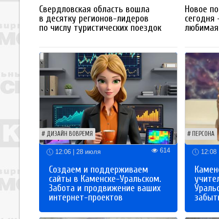
Свердловская область вошла
Новое по
в десятку регионов-лидеров
сегодня 
по числу туристических поездок
любимая 
ДИЗАЙН ВОВРЕМЯ
ПЕРСОНА
614
12:06 | 28 июля
12:08 
Создаем и поддерживаем
Каменс
сайты в Каменске-Уральском.
учите
Забота и продвижение ваших
Ураль
интернет-проектов
забыты