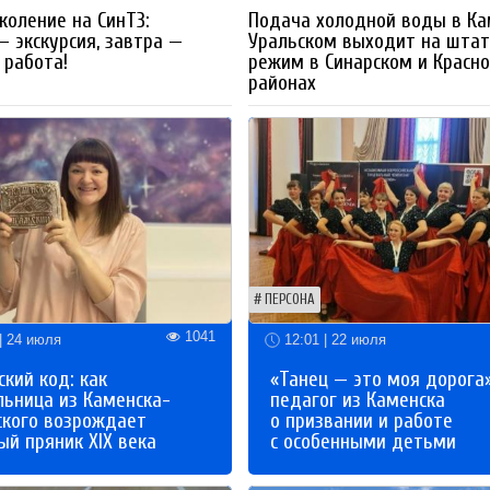
коление на СинТЗ:
Подача холодной воды в Ка
— экскурсия, завтра —
Уральском выходит на шта
работа!
режим в Синарском и Красн
районах
ПЕРСОНА
1041
| 24 июля
12:01 | 22 июля
кий код: как
«Танец — это моя дорога»
льница из Каменска-
педагог из Каменска
ского возрождает
о призвании и работе
й пряник XIX века
с особенными детьми