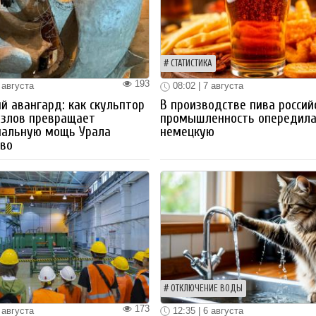
СТАТИСТИКА
193
 августа
08:02 | 7 августа
й авангард: как скульптор
В производстве пива россий
озлов превращает
промышленность опередил
иальную мощь Урала
немецкую
тво
ОТКЛЮЧЕНИЕ ВОДЫ
173
 августа
12:35 | 6 августа