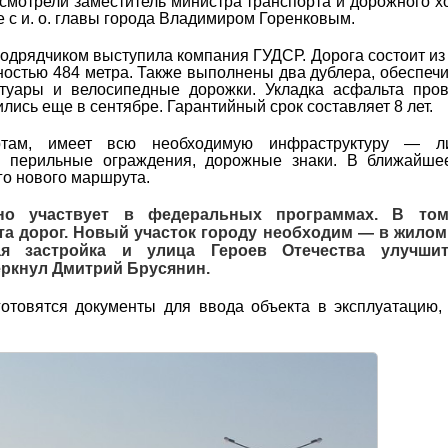
осмотрели заместитель министра транспорта и дорожного х
 с и. о. главы города Владимиром Горенковым.
Подрядчиком выступила компания ГУДСР. Дорога состоит из
ностью 484 метра. Также выполнены два дублера, обеспе
отуары и велосипедные дорожки. Укладка асфальта про
лись еще в сентябре. Гарантийный срок составляет 8 лет.
артам, имеет всю необходимую инфраструктуру — л
, перильные ограждения, дорожные знаки. В ближайше
о нового маршрута.
ивно участвует в федеральных программах. В то
та дорог. Новый участок городу необходим — в жилом
я застройка и улица Героев Отечества улучши
еркнул Дмитрий Брусянин.
готовятся документы для ввода объекта в эксплуатацию,