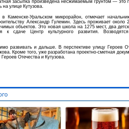
ратная засыпка произведена несжимаемым грунтом — это 
ь на улице Кутузова.
Каменске-Уральском микрорайон, отмечает начальник
оительству Александр Гулемин. Здесь проживает около 
имых объектов. Это новая школа на 1275 мест, два детск
ся к сдаче Центр культурного развития. Возводятс
мо развивать и дальше. В перспективе улицу Героев О
ова. Кроме того, уже разработана проектно-сметная доку
 Героев Отечества и Кутузова.
ого