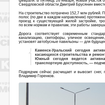
февраля. В пятницу, 26 января, новый участок 
Свердловской области Дмитрий Брусянин вместе
На строительство потрачено 152,7 млн рублей. 
полос (по две в каждом направлении) протяжен
проезд к существующей жилой застройке, тр
по всем нормам и правилам, эти работы заверши
Дорога соответствует современным станд
канализацию, светофоры, уличное освещение
установят автобусные павильоны — для будущег
Каменск-Уральский сегодня акт
касающихся строительства и ремон
Южный сегодня ведется активна
транспортную доступность, — подч
Подрядчик сейчас расчищает и вывозит снег, 
Владимир Горенков.