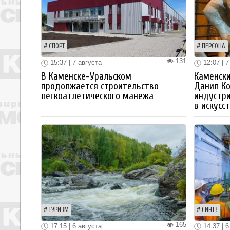
СПОРТ
ПЕРСОНА
131
15:37 | 7 августа
12:07 | 7
В Каменске-Уральском
Каменски
продолжается строительство
Данил К
легкоатлетического манежа
индустр
в искусс
ТУРИЗМ
СИНТЗ
165
17:15 | 6 августа
14:37 | 6