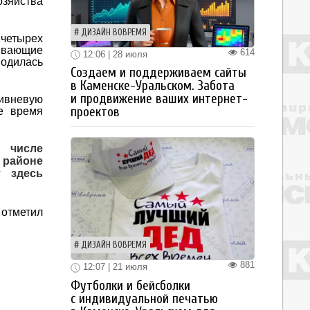
озяйства
ДИЗАЙН ВОВРЕМЯ
 четырех
чивающие
614
12:06 | 28 июля
водилась
Создаем и поддерживаем сайты
в Каменске-Уральском. Забота
и продвижение ваших интернет-
ивневую
проектов
е время
м числе
 районе
т здесь
 отметил
ДИЗАЙН ВОВРЕМЯ
881
12:07 | 21 июля
Футболки и бейсболки
с индивидуальной печатью