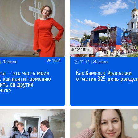
ПРАЗДНИК
1054
| 20 июля
11:14 | 20 июля
ка — это часть моей
Как Каменск-Уральский
: как найти гармонию
отметил 325 день рожде
ить ей других
енске