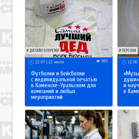
ДИЗАЙН ВОВРЕМЯ
ПЕРСОНА
881
12:07 | 21 июля
12:06 
Футболки и бейсболки
«Музы
с индивидуальной печатью
души»
в Каменске-Уральском для
и науч
компаний и любых
в Кам
мероприятий