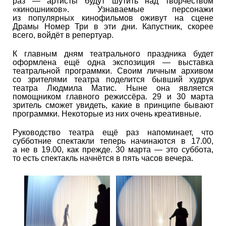
раз — артисты будут шутить над творчеством
«киношников». Узнаваемые персонажи
из популярных кинофильмов оживут на сцене
Драмы Номер Три в эти дни. Капустник, скорее
всего, войдёт в репертуар.
К главным дням театрального праздника будет
оформлена ещё одна экспозиция — выставка
театральной программки. Своим личным архивом
со зрителями театра поделится бывший худрук
театра Людмила Матис. Ныне она является
помощником главного режиссёра. 29 и 30 марта
зритель сможет увидеть, какие в принципе бывают
программки. Некоторые из них очень креативные.
Руководство театра ещё раз напоминает, что
субботние спектакли теперь начинаются в 17.00,
а не в 19.00, как прежде. 30 марта — это суббота,
то есть спектакль начнётся в пять часов вечера.