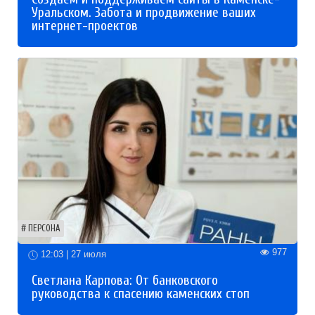
Уральском. Забота и продвижение ваших
интернет-проектов
ПЕРСОНА
977
12:03 | 27 июля
Светлана Карпова: От банковского
руководства к спасению каменских стоп