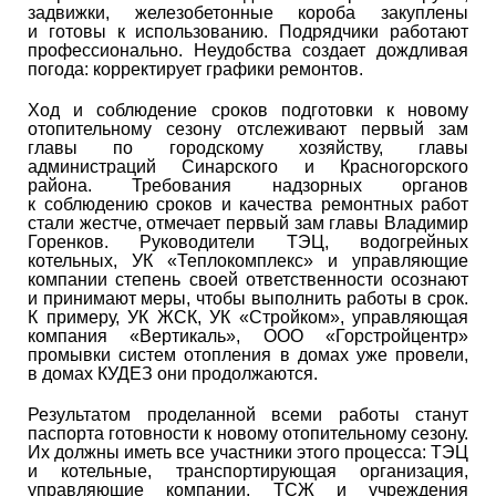
задвижки, железобетонные короба закуплены
и готовы к использованию. Подрядчики работают
профессионально. Неудобства создает дождливая
погода: корректирует графики ремонтов.
Ход и соблюдение сроков подготовки к новому
отопительному сезону отслеживают первый зам
главы по городскому хозяйству, главы
администраций Синарского и Красногорского
района. Требования надзорных органов
к соблюдению сроков и качества ремонтных работ
стали жестче, отмечает первый зам главы Владимир
Горенков. Руководители ТЭЦ, водогрейных
котельных, УК «Теплокомплекс» и управляющие
компании степень своей ответственности осознают
и принимают меры, чтобы выполнить работы в срок.
К примеру, УК ЖСК, УК «Стройком», управляющая
компания «Вертикаль», ООО «Горстройцентр»
промывки систем отопления в домах уже провели,
в домах КУДЕЗ они продолжаются.
Результатом проделанной всеми работы станут
паспорта готовности к новому отопительному сезону.
Их должны иметь все участники этого процесса: ТЭЦ
и котельные, транспортирующая организация,
управляющие компании, ТСЖ и учреждения