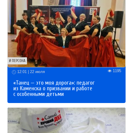
ПЕРСОНА
1195
12:01 | 22 июля
«Танец — это моя дорога»: педагог
из Каменска о призвании и работе
с особенными детьми