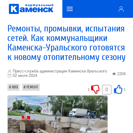
Ремонты, промывки, испытания
сетей. Как коммунальщики
Каменска-Уральского готовятся
к новому отопительному сезону
Пресс-служба администрации Каменска-Уральского
2204
02 июля 2024
ЖКХ
РЕМОНТ
0
1
1