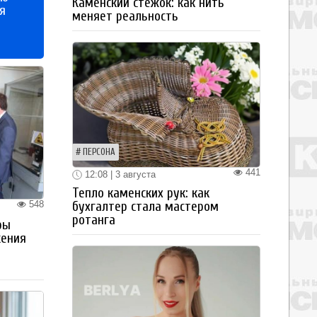
Каменский стежок: как нить
я
меняет реальность
ПЕРСОНА
441
12:08 | 3 августа
Тепло каменских рук: как
548
бухгалтер стала мастером
ротанга
ры
жения