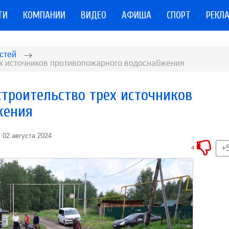
ТИ
КОМПАНИИ
ВИДЕО
АФИША
СПОРТ
РЕКЛ
стей
ех источников противопожарного водоснабжения
троительство трех источников
жения
02 августа 2024
+
4