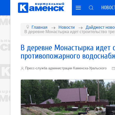
НОВОС
Главная
Новости
Дайджест ново
В деревне Монастырка идет строительство тр
В деревне Монастырка идет с
противопожарного водоснаб
Пресс-служба администрации Каменска-Уральского