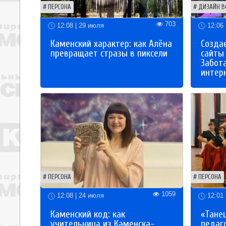
ПЕРСОНА
ДИЗАЙН В
703
12:08 | 29 июля
12:06 
Каменский характер: как Алёна
Созда
превращает стразы в пиксели
сайты
Забот
интер
ПЕРСОНА
ПЕРСОНА
1059
12:08 | 24 июля
12:01 
Каменский код: как
«Танец
учительница из Каменска-
педаг