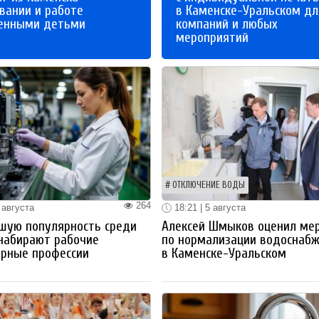
вании и работе
в Каменске-Уральском дл
бенными детьми
компаний и любых
мероприятий
ОТКЛЮЧЕНИЕ ВОДЫ
264
 августа
18:21 | 5 августа
шую популярность среди
Алексей Шмыков оценил ме
набирают рабочие
по нормализации водоснаб
ерные профессии
в Каменске-Уральском