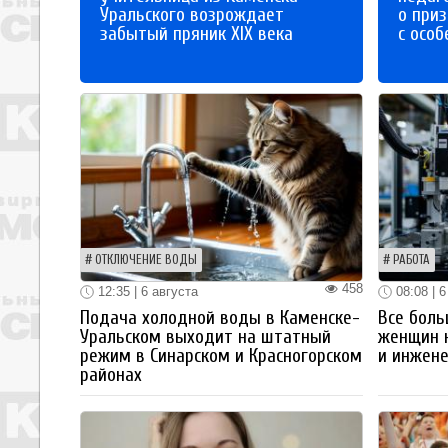
Уральского возрождает
о приз
забытый пряник XIX века
с осо
ОТКЛЮЧЕНИЕ ВОДЫ
РАБОТА
458
12:35 | 6 августа
08:08 | 6
Подача холодной воды в Каменске-
Все боль
Уральском выходит на штатный
женщин 
режим в Синарском и Красногорском
и инжен
районах