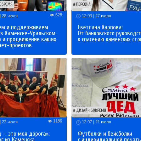
ОВРЕМЯ
ПЕРСОНА
628
| 28 июля
12:03 | 27 июля
ем и поддерживаем
Светлана Карпова:
 в Каменске-Уральском.
От банковского руководс
а и продвижение ваших
к спасению каменских сто
нет-проектов
ДИЗАЙН ВОВРЕМЯ
1186
| 22 июля
12:07 | 21 июля
 — это моя дорога»:
Футболки и бейсболки
ог из Каменска
с индивидуальной печат