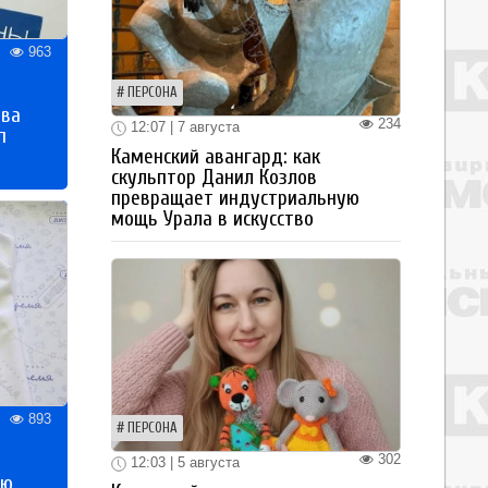
963
ПЕРСОНА
тва
234
12:07 | 7 августа
п
Каменский авангард: как
скульптор Данил Козлов
превращает индустриальную
мощь Урала в искусство
893
ПЕРСОНА
302
12:03 | 5 августа
ью