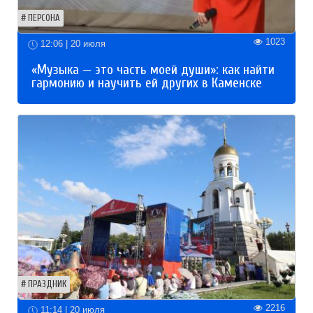
ПЕРСОНА
1023
12:06 | 20 июля
«Музыка — это часть моей души»: как найти
гармонию и научить ей других в Каменске
ПРАЗДНИК
2216
11:14 | 20 июля