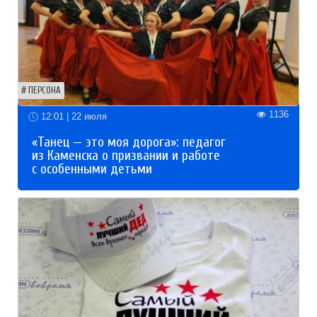
ПЕРСОНА
1136
12:01 | 22 июля
«Танец — это моя дорога»: педагог
из Каменска о призвании и работе
с особенными детьми