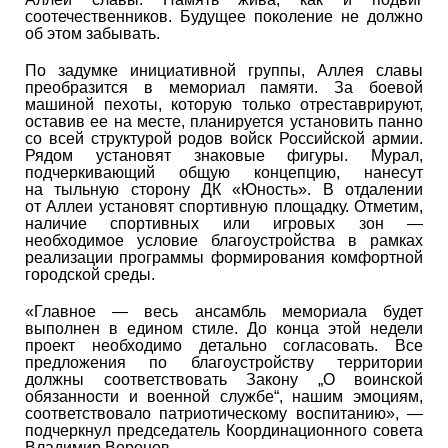
соотечественников. Будущее поколение не должно
об этом забывать.
По задумке инициативной группы, Аллея славы
преобразится в мемориал памяти. За боевой
машиной пехоты, которую только отреставрируют,
оставив ее на месте, планируется установить панно
со всей структурой родов войск Российской армии.
Рядом установят знаковые фигуры. Мурал,
подчеркивающий общую концепцию, нанесут
на тыльную сторону ДК «Юность». В отдалении
от Аллеи установят спортивную площадку. Отметим,
наличие спортивных или игровых зон —
необходимое условие благоустройства в рамках
реализации программы формирования комфортной
городской среды.
«Главное — весь ансамбль мемориала будет
выполнен в едином стиле. До конца этой недели
проект необходимо детально согласовать. Все
предложения по благоустройству территории
должны соответствовать Закону „О воинской
обязанности и военной службе“, нашим эмоциям,
соответствовало патриотическому воспитанию», —
подчеркнул председатель Координационного совета
Владимир Воронов.