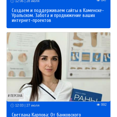
647
12:06 | 28 июля
Создаем и поддерживаем сайты в Каменске-
Уральском. Забота и продвижение ваших
интернет-проектов
ПЕРСОНА
992
12:03 | 27 июля
Светлана Карпова: От банковского