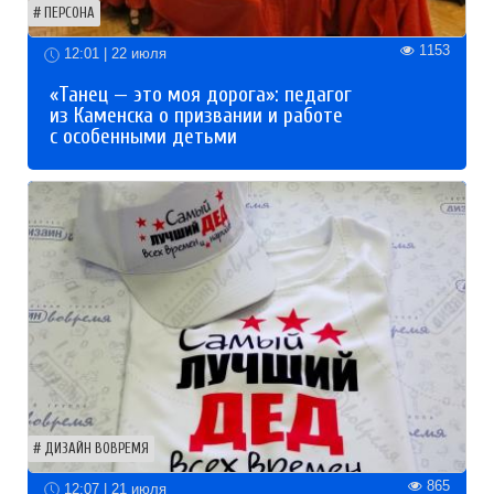
ПЕРСОНА
1153
12:01 | 22 июля
«Танец — это моя дорога»: педагог
из Каменска о призвании и работе
с особенными детьми
ДИЗАЙН ВОВРЕМЯ
865
12:07 | 21 июля