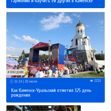
гармонию и научить ей других в Каменске
ПРАЗДНИК
2231
11:14 | 20 июля
Как Каменск-Уральский отметил 325 день
рождения