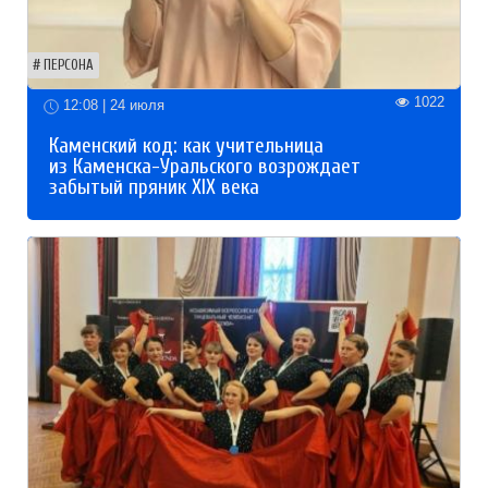
ПЕРСОНА
1022
12:08 | 24 июля
Каменский код: как учительница
из Каменска-Уральского возрождает
забытый пряник XIX века