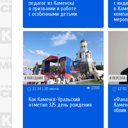
педагог из Каменска
с инд
о призвании и работе
в Кам
с особенными детьми
компа
мероп
ПРАЗДНИК
ПЕРСОНА
2209
11:14 | 20 июля
12:02 
Как Каменск-Уральский
«Фана
отметил 325 день рождения
Каменс
облик