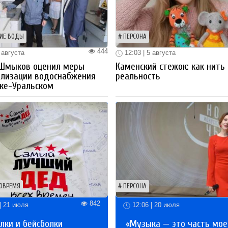
ИЕ ВОДЫ
ПЕРСОНА
444
 августа
12:03 | 5 августа
 Шмыков оценил меры
Каменский стежок: как нить
ализации водоснабжения
реальность
ке-Уральском
ОВРЕМЯ
ПЕРСОНА
842
| 21 июля
12:06 | 20 июля
лки и бейсболки
«Музыка — это часть мое