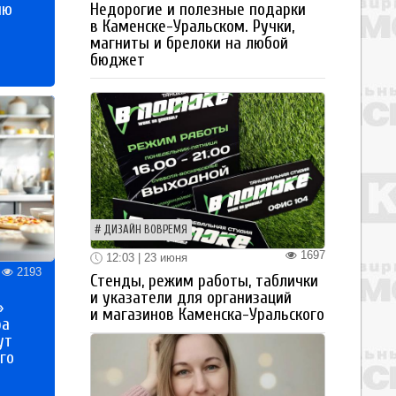
ию
Недорогие и полезные подарки
в Каменске-Уральском. Ручки,
магниты и брелоки на любой
бюджет
ДИЗАЙН ВОВРЕМЯ
1697
12:03 | 23 июня
2193
Стенды, режим работы, таблички
и указатели для организаций
»
и магазинов Каменска-Уральского
ра
ут
го