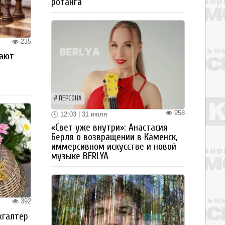
ротанга
235
рают
ПЕРСОНА
958
12:03 | 31 июля
«Свет уже внутри»: Анастасия
Берля о возвращении в Каменск,
иммерсивном искусстве и новой
музыке BERLYA
392
хгалтер