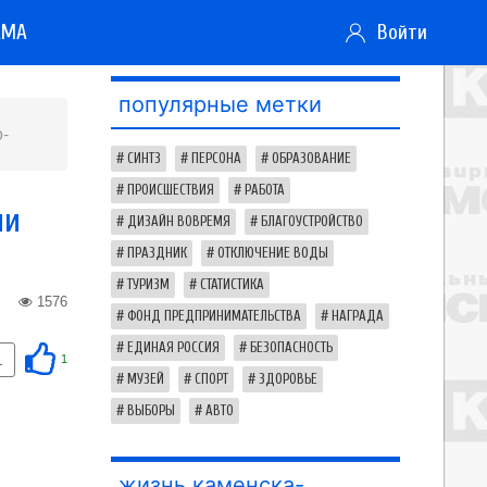
АМА
Войти
популярные метки
-
СИНТЗ
ПЕРСОНА
ОБРАЗОВАНИЕ
ПРОИСШЕСТВИЯ
РАБОТА
ли
ДИЗАЙН ВОВРЕМЯ
БЛАГОУСТРОЙСТВО
ПРАЗДНИК
ОТКЛЮЧЕНИЕ ВОДЫ
ТУРИЗМ
СТАТИСТИКА
1576
ФОНД ПРЕДПРИНИМАТЕЛЬСТВА
НАГРАДА
ЕДИНАЯ РОССИЯ
БЕЗОПАСНОСТЬ
1
1
МУЗЕЙ
СПОРТ
ЗДОРОВЬЕ
ВЫБОРЫ
АВТО
жизнь каменска-