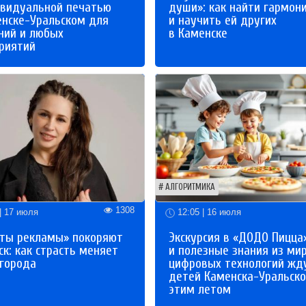
ивидуальной печатью
души»: как найти гармон
енске-Уральском для
и научить ей других
ний и любых
в Каменске
риятий
АЛГОРИТМИКА
1308
| 17 июля
12:05 | 16 июля
ты рекламы» покоряют
Экскурсия в «ДОДО Пицца
к: как страсть меняет
и полезные знания из ми
 города
цифровых технологий жд
детей Каменска-Уральско
этим летом