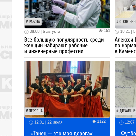
РАБОТА
ОТКЛЮЧЕН
151
08:08 | 6 августа
18:21 | 5
Все большую популярность среди
Алексей
женщин набирают рабочие
по норм
и инженерные профессии
в Каменс
ПЕРСОНА
ДИЗАЙН В
1122
12:01 | 22 июля
12:07 
«Танец — это моя дорога»:
Футбо