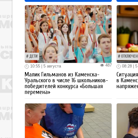
ДЕТИ
ОТКЛЮЧЕН
487
10:55 | 5 августа
08:28 | 5
Малик Гильманов из Каменска-
Ситуация
Уральского в числе 16 школьников-
в Каменс
победителей конкурса «Большая
напряже
перемена»