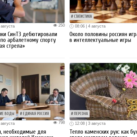
СТАТИСТИКА
250
 августа
08:06 | 4 августа
ики СинТЗ дебютировали
Около половины россиян иг
 по арбалетному спорту
в интеллектуальные игры
ая стрела»
ИЕ ВОДЫ
ЕДИНАЯ РОССИЯ
ПЕРСОНА
798
 августа
12:08 | 3 августа
ы, необходимые для
Тепло каменских рук: как бу