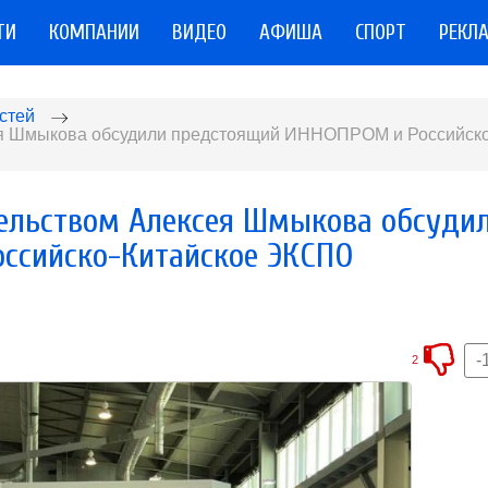
ТИ
КОМПАНИИ
ВИДЕО
АФИША
СПОРТ
РЕКЛ
стей
ея Шмыкова обсудили предстоящий ИННОПРОМ и Российско
ельством Алексея Шмыкова обсуди
ссийско-Китайское ЭКСПО
-
2