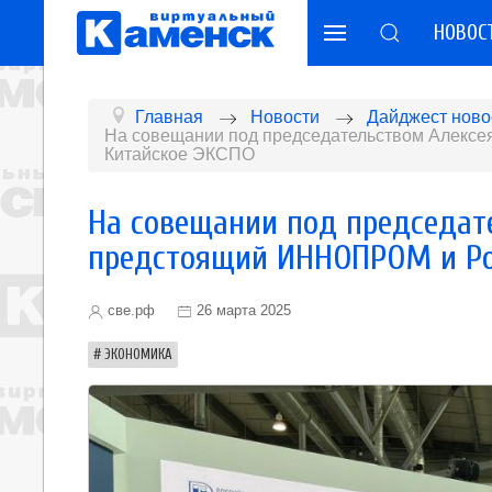
НОВОС
Главная
Новости
Дайджест ново
На совещании под председательством Алекс
Китайское ЭКСПО
На совещании под председат
предстоящий ИННОПРОМ и Ро
све.рф
26 марта 2025
ЭКОНОМИКА