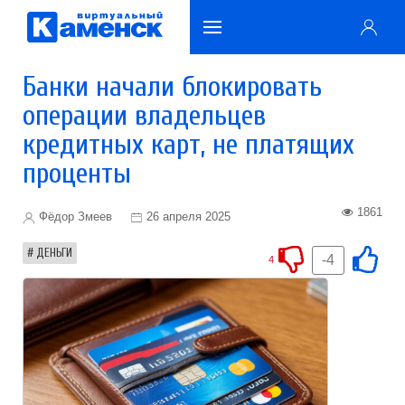
Банки начали блокировать
операции владельцев
кредитных карт, не платящих
проценты
1861
Фёдор Змеев
26 апреля 2025
ДЕНЬГИ
-4
4