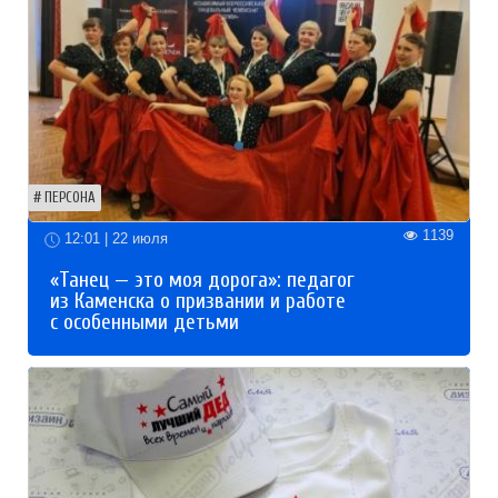
ПЕРСОНА
1139
12:01 | 22 июля
«Танец — это моя дорога»: педагог
из Каменска о призвании и работе
с особенными детьми