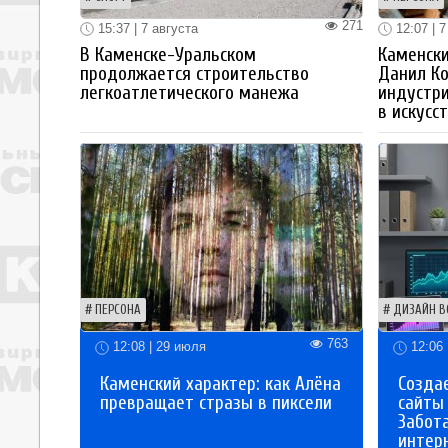
271
15:37 | 7 августа
12:07 | 7
В Каменске-Уральском
Каменски
продолжается строительство
Данил К
легкоатлетического манежа
индустр
в искусс
ПЕРСОНА
ДИЗАЙН В
763
12:08 | 29 июля
12:06 
Каменский характер: как Алёна
Созда
превращает стразы в пиксели
сайты
Забот
интер