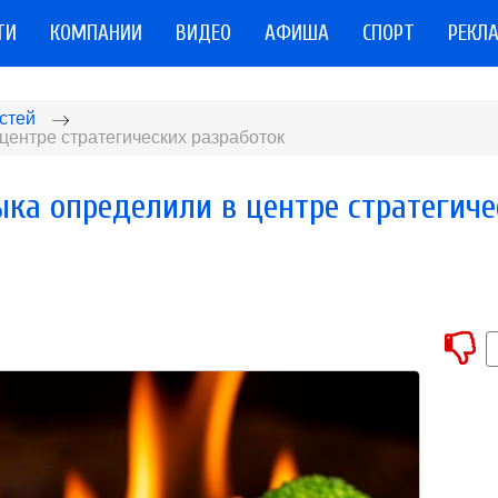
ТИ
КОМПАНИИ
ВИДЕО
АФИША
СПОРТ
РЕКЛ
стей
ентре стратегических разработок
а определили в центре стратегиче