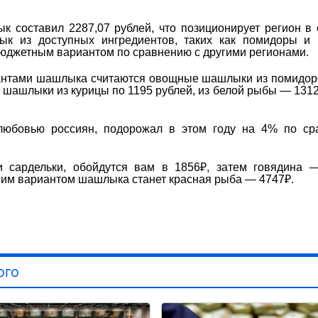
к составил 2287,07 рублей, что позиционирует регион в
лык из доступных ингредиентов, таких как помидоры и
 бюджетным вариантом по сравнению с другими регионами.
антами шашлыка считаются овощные шашлыки из помидор
т шашлыки из курицы по 1195 рублей, из белой рыбы — 1312
юбовью россиян, подорожал в этом году на 4% по ср
и сардельки, обойдутся вам в 1856₽, затем говядина 
гим вариантом шашлыка станет красная рыба — 4747₽.
ого