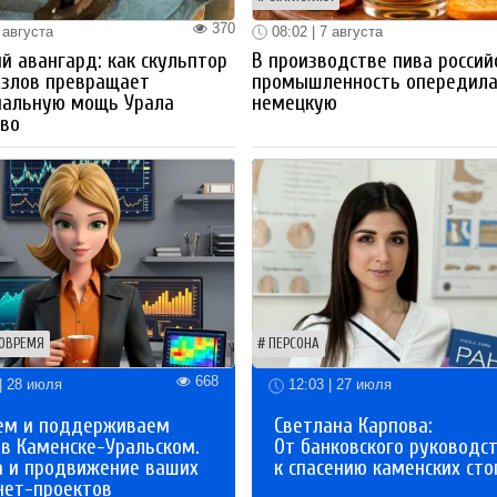
370
 августа
08:02 | 7 августа
й авангард: как скульптор
В производстве пива россий
озлов превращает
промышленность опередил
иальную мощь Урала
немецкую
тво
ОВРЕМЯ
ПЕРСОНА
668
| 28 июля
12:03 | 27 июля
ем и поддерживаем
Светлана Карпова:
 в Каменске-Уральском.
От банковского руководс
а и продвижение ваших
к спасению каменских сто
нет-проектов