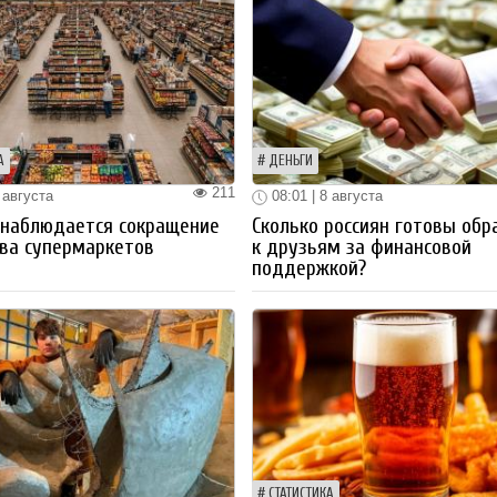
А
ДЕНЬГИ
211
 августа
08:01 | 8 августа
 наблюдается сокращение
Сколько россиян готовы обр
ва супермаркетов
к друзьям за финансовой
поддержкой?
СТАТИСТИКА