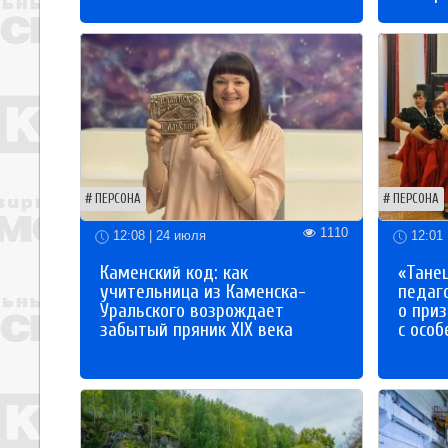
ПЕРСОНА
ПЕРСОНА
1110
12:08 | 24 июля
12:01 
Каменский код: как
«Танец
учительница из Каменска-
педаг
Уральского возрождает
о приз
забытый пряник XIX века
с осо