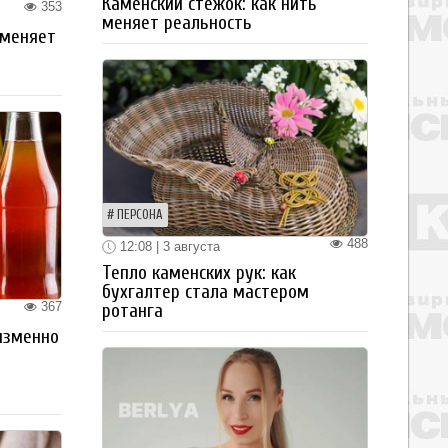
Каменский стежок: как нить
353
меняет реальность
 меняет
ПЕРСОНА
488
12:08 | 3 августа
Тепло каменских рук: как
бухгалтер стала мастером
367
ротанга
изменно