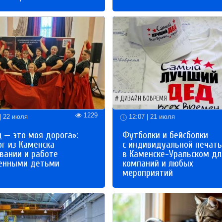
ДИЗАЙН ВОВРЕМЯ
1229
| 22 июля
12:07 | 21 июля
 — это моя дорога»:
Футболки и бейсболки
ог из Каменска
с индивидуальной печат
вании и работе
в Каменске-Уральском дл
бенными детьми
компаний и любых
мероприятий