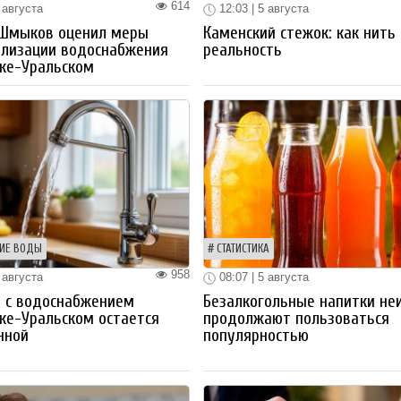
614
 августа
12:03 | 5 августа
 Шмыков оценил меры
Каменский стежок: как нить
ализации водоснабжения
реальность
ке-Уральском
ИЕ ВОДЫ
СТАТИСТИКА
958
 августа
08:07 | 5 августа
 с водоснабжением
Безалкогольные напитки не
ке-Уральском остается
продолжают пользоваться
нной
популярностью