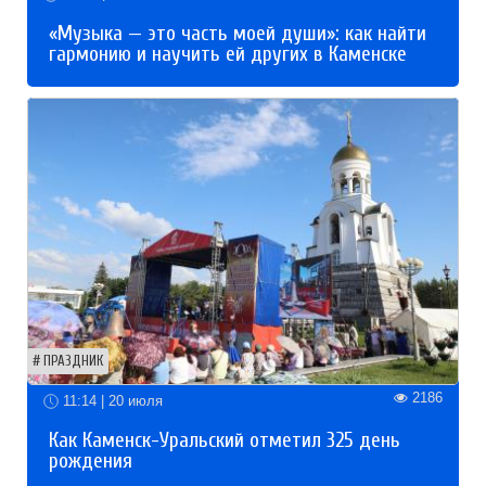
«Музыка — это часть моей души»: как найти
гармонию и научить ей других в Каменске
ПРАЗДНИК
2186
11:14 | 20 июля
Как Каменск-Уральский отметил 325 день
рождения