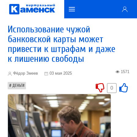
Использование чужой
банковской карты может
привести к штрафам и даже
к лишению свободы
1571
Фёдор Змеев
03 мая 2025
ДЕНЬГИ
0