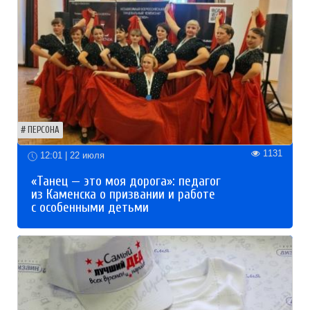
ПЕРСОНА
1131
12:01 | 22 июля
«Танец — это моя дорога»: педагог
из Каменска о призвании и работе
с особенными детьми