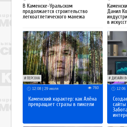
В Каменске-Уральском
Каменски
продолжается строительство
Данил К
легкоатлетического манежа
индустр
в искусс
ПЕРСОНА
ДИЗАЙН В
760
12:08 | 29 июля
12:06 
Каменский характер: как Алёна
Созда
превращает стразы в пиксели
сайты
Забот
интер