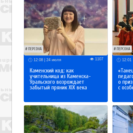
ПЕРСОНА
ПЕРСОНА
1107
12:08 | 24 июля
12:01 
Каменский код: как
«Танец
учительница из Каменска-
педаг
Уральского возрождает
о приз
забытый пряник XIX века
с осо