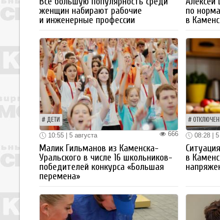
Все большую популярность среди
Алексей
женщин набирают рабочие
по норм
и инженерные профессии
в Каменс
ДЕТИ
ОТКЛЮЧЕН
666
10:55 | 5 августа
08:28 | 5
Малик Гильманов из Каменска-
Ситуация
Уральского в числе 16 школьников-
в Каменс
победителей конкурса «Большая
напряже
перемена»