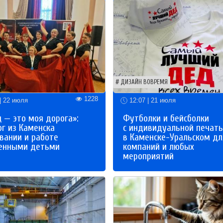
ДИЗАЙН ВОВРЕМЯ
1228
| 22 июля
12:07 | 21 июля
 — это моя дорога»:
Футболки и бейсболки
ог из Каменска
с индивидуальной печат
вании и работе
в Каменске-Уральском дл
бенными детьми
компаний и любых
мероприятий