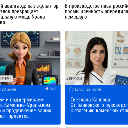
й авангард: как скульптор
В производстве пива россий
озлов превращает
промышленность опередил
иальную мощь Урала
немецкую
тво
ОВРЕМЯ
ПЕРСОНА
667
| 28 июля
12:03 | 27 июля
ем и поддерживаем
Светлана Карпова:
 в Каменске-Уральском.
От банковского руководс
а и продвижение ваших
к спасению каменских сто
нет-проектов