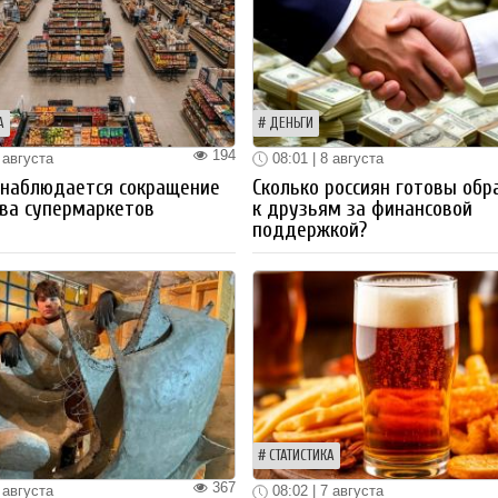
А
ДЕНЬГИ
194
 августа
08:01 | 8 августа
 наблюдается сокращение
Сколько россиян готовы обр
ва супермаркетов
к друзьям за финансовой
поддержкой?
СТАТИСТИКА
367
 августа
08:02 | 7 августа