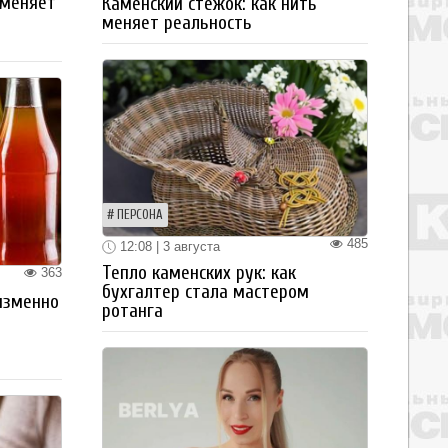
 меняет
Каменский стежок: как нить
меняет реальность
ПЕРСОНА
485
12:08 | 3 августа
Тепло каменских рук: как
363
бухгалтер стала мастером
изменно
ротанга