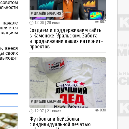
 советом
ельности
ДИЗАЙН ВОВРЕМЯ
667
12:06 | 28 июля
в начале
является
Создаем и поддерживаем сайты
ендациям
в Каменске-Уральском. Забота
и продвижение ваших интернет-
проектов
», внеся
цы своих
 выходят
ДИЗАЙН ВОВРЕМЯ
930
12:07 | 21 июля
Футболки и бейсболки
с индивидуальной печатью