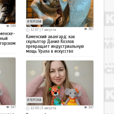
ПЕРСОНА
588
367
12:07 | 7 августа
менске-
Каменский авангард: как
тный
скульптор Данил Козлов
огорском
превращает индустриальную
мощь Урала в искусство
ПЕРСОНА
347
347
12:03 | 5 августа