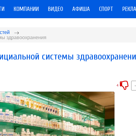
ТИ
КОМПАНИИ
ВИДЕО
АФИША
СПОРТ
РЕКЛ
стей
емы здравоохранения
фициальной системы здравоохранен
4