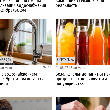
 Шмыков оценил меры
Каменский стежок: как нить
ализации водоснабжения
реальность
ке-Уральском
ИЕ ВОДЫ
СТАТИСТИКА
956
 августа
08:07 | 5 августа
 с водоснабжением
Безалкогольные напитки не
ке-Уральском остается
продолжают пользоваться
нной
популярностью