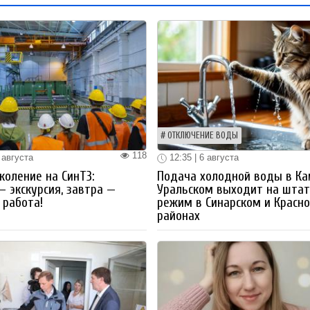
ОТКЛЮЧЕНИЕ ВОДЫ
118
 августа
12:35 | 6 августа
коление на СинТЗ:
Подача холодной воды в Ка
— экскурсия, завтра —
Уральском выходит на шта
работа!
режим в Синарском и Красн
районах