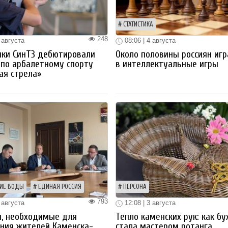
СТАТИСТИКА
248
 августа
08:06 | 4 августа
ики СинТЗ дебютировали
Около половины россиян иг
 по арбалетному спорту
в интеллектуальные игры
ая стрела»
ИЕ ВОДЫ
ЕДИНАЯ РОССИЯ
ПЕРСОНА
793
 августа
12:08 | 3 августа
ы, необходимые для
Тепло каменских рук: как бу
ния жителей Каменска-
стала мастером ротанга