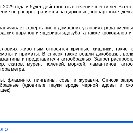
 2025 года и будет действовать в течение шести лет. Всего 
чение не распространяется на цирковые, зоопарковые, дел
граничивает содержание в домашних условиях ряда змеины
модских варанов и ящерицы ядозуба, а также крокодилов и
ловиях животным относятся крупные хищники, такие к
гемоты и приматы. В список также вошли дикобразы, волк
амантины и представители китообразных. Запрет распрост
р, скатов, мурен, тюленей, моржей, ламантинов, кито
тора метра.
ы, фламинго, пингвины, совы и журавли. Список запр
бразные (ядовитые пауки вроде черной вдовы и ско
шек).
ого