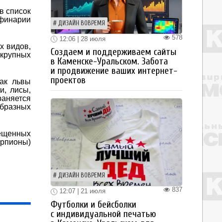
в список
ьфинарии
ДИЗАЙН ВОВРЕМЯ
578
12:06 | 28 июля
х видов,
Создаем и поддерживаем сайты
 крупных
в Каменске-Уральском. Забота
и продвижение ваших интернет-
проектов
ак львы
и, лисы,
раняется
образных
ещенных
рпионы)
ДИЗАЙН ВОВРЕМЯ
837
12:07 | 21 июля
Футболки и бейсболки
с индивидуальной печатью