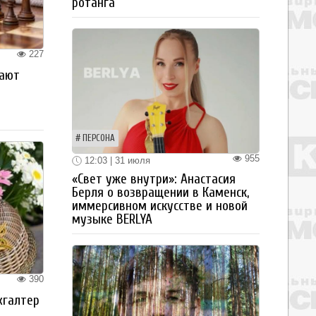
ротанга
227
рают
ПЕРСОНА
955
12:03 | 31 июля
«Свет уже внутри»: Анастасия
Берля о возвращении в Каменск,
иммерсивном искусстве и новой
музыке BERLYA
390
хгалтер