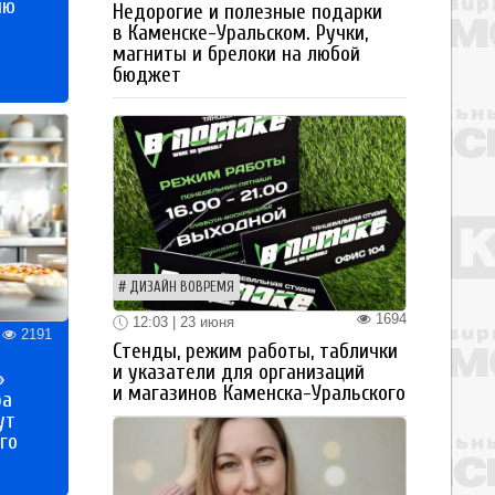
ию
Недорогие и полезные подарки
в Каменске-Уральском. Ручки,
магниты и брелоки на любой
бюджет
ДИЗАЙН ВОВРЕМЯ
1694
12:03 | 23 июня
2191
Стенды, режим работы, таблички
и указатели для организаций
»
и магазинов Каменска-Уральского
ра
ут
го