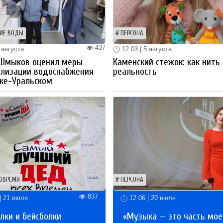
ИЕ ВОДЫ
ПЕРСОНА
437
 августа
12:03 | 5 августа
 Шмыков оценил меры
Каменский стежок: как нить
ализации водоснабжения
реальность
ке-Уральском
ОВРЕМЯ
ПЕРСОНА
837
| 21 июля
12:06 | 20 июля
лки и бейсболки
«Музыка — это часть мое