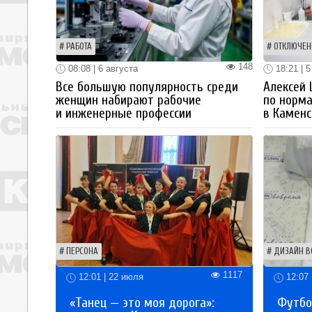
РАБОТА
ОТКЛЮЧЕН
148
08:08 | 6 августа
18:21 | 5
Все большую популярность среди
Алексей
женщин набирают рабочие
по норм
и инженерные профессии
в Каменс
ПЕРСОНА
ДИЗАЙН В
1117
12:01 | 22 июля
12:07 
«Танец — это моя дорога»:
Футбо