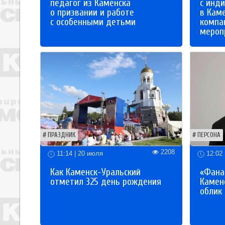
педагог из Каменска
с инд
о призвании и работе
в Кам
с особенными детьми
компа
мероп
ПРАЗДНИК
ПЕРСОНА
2208
11:14 | 20 июля
12:02 
Как Каменск-Уральский
«Фана
отметил 325 день рождения
Каменс
облик