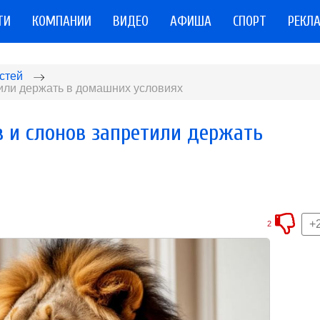
ТИ
КОМПАНИИ
ВИДЕО
АФИША
СПОРТ
РЕКЛ
стей
тили держать в домашних условиях
в и слонов запретили держать
+
2