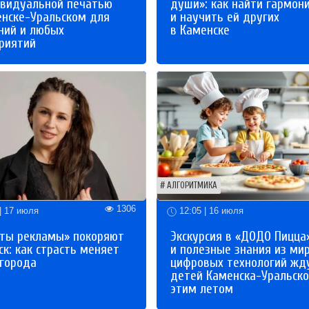
ивидуальной печатью
души»: как найти гармон
енске-Уральском для
и научить ей других
ний и любых
в Каменске
риятий
АЛГОРИТМИКА
1306
| 17 июля
12:05 | 16 июля
ты рекламы» покоряют
Экскурсия в «ДОДО Пицца
к: как страсть меняет
и полезные знания из ми
 города
цифровых технологий жд
детей Каменска-Уральско
этим летом