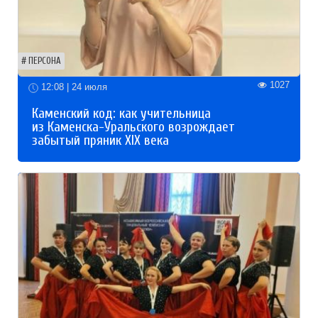
ПЕРСОНА
1027
12:08 | 24 июля
Каменский код: как учительница
из Каменска-Уральского возрождает
забытый пряник XIX века