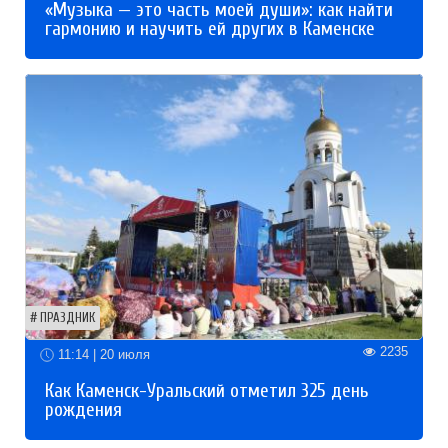
«Музыка — это часть моей души»: как найти
гармонию и научить ей других в Каменске
ПРАЗДНИК
2235
11:14 | 20 июля
Как Каменск-Уральский отметил 325 день
рождения