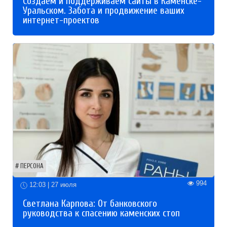
Создаем и поддерживаем сайты в Каменске-
Уральском. Забота и продвижение ваших
интернет-проектов
ПЕРСОНА
994
12:03 | 27 июля
Светлана Карпова: От банковского
руководства к спасению каменских стоп