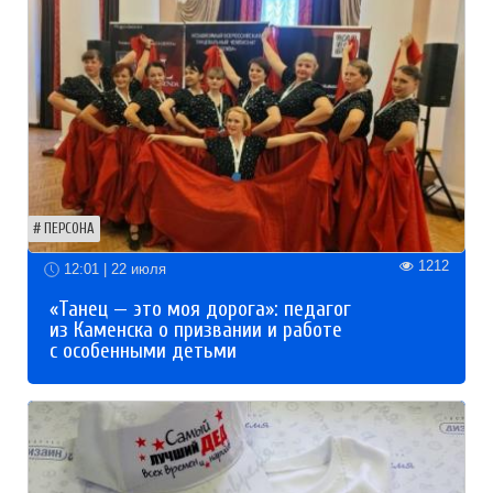
ПЕРСОНА
1212
12:01 | 22 июля
«Танец — это моя дорога»: педагог
из Каменска о призвании и работе
с особенными детьми