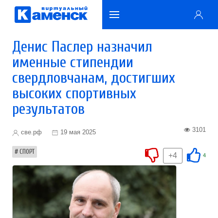
Денис Паслер назначил
именные стипендии
свердловчанам, достигших
высоких спортивных
результатов
3101
све.рф
19 мая 2025
СПОРТ
+4
4