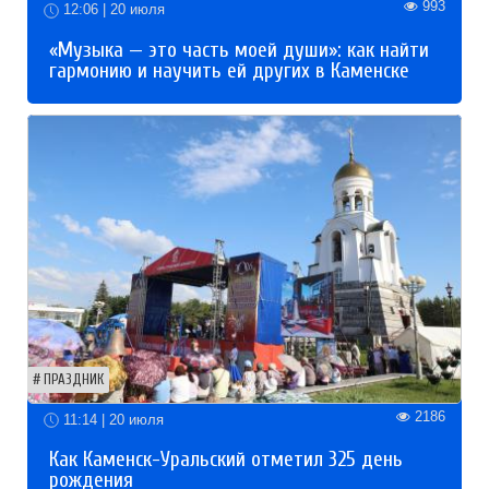
993
12:06 | 20 июля
«Музыка — это часть моей души»: как найти
гармонию и научить ей других в Каменске
ПРАЗДНИК
2186
11:14 | 20 июля
Как Каменск-Уральский отметил 325 день
рождения