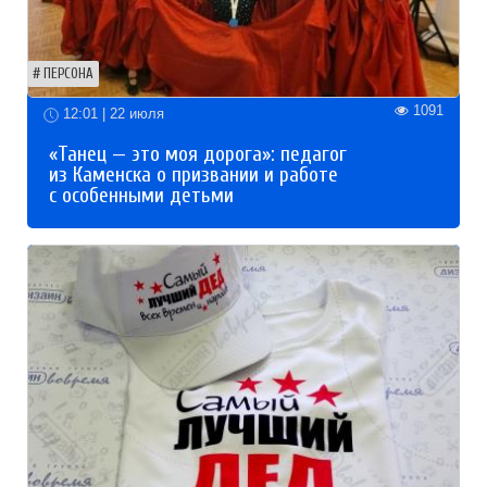
ПЕРСОНА
1091
12:01 | 22 июля
«Танец — это моя дорога»: педагог
из Каменска о призвании и работе
с особенными детьми