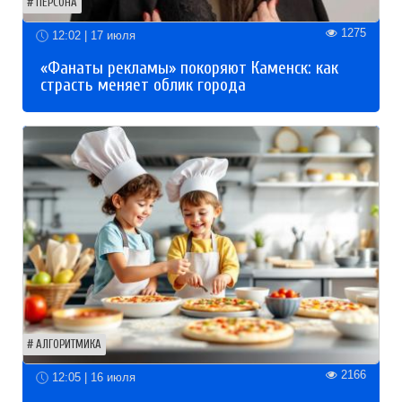
ПЕРСОНА
1275
12:02 | 17 июля
«Фанаты рекламы» покоряют Каменск: как
страсть меняет облик города
АЛГОРИТМИКА
2166
12:05 | 16 июля