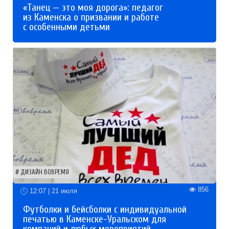
«Танец — это моя дорога»: педагог
из Каменска о призвании и работе
с особенными детьми
ДИЗАЙН ВОВРЕМЯ
856
12:07 | 21 июля
Футболки и бейсболки с индивидуальной
печатью в Каменске-Уральском для