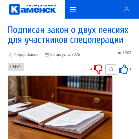
Подписан закон о двух пенсиях
для участников спецоперации
1503
Фёдор Змеев
05 августа 2025
ЗАКОН
-3
4
1