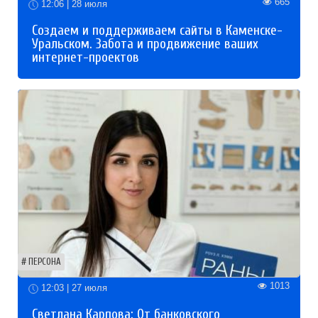
665
12:06 | 28 июля
Создаем и поддерживаем сайты в Каменске-
Уральском. Забота и продвижение ваших
интернет-проектов
ПЕРСОНА
1013
12:03 | 27 июля
Светлана Карпова: От банковского