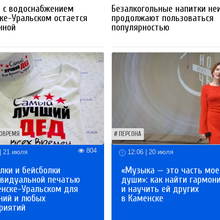
 с водоснабжением
Безалкогольные напитки не
ке-Уральском остается
продолжают пользоваться
нной
популярностью
ОВРЕМЯ
ПЕРСОНА
804
| 21 июля
12:06 | 20 июля
лки и бейсболки
«Музыка — это часть мое
ивидуальной печатью
души»: как найти гармон
енске-Уральском для
и научить ей других
ний и любых
в Каменске
риятий