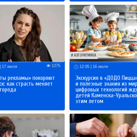
АЛГОРИТМИКА
1275
| 17 июля
12:05 | 16 июля
ты рекламы» покоряют
Экскурсия в «ДОДО Пицца
к: как страсть меняет
и полезные знания из ми
 города
цифровых технологий жд
детей Каменска-Уральско
этим летом