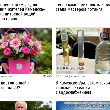
ы, необходимые для
Тепло каменских рук: как бу
ния жителей Каменска-
стала мастером ротанга
го питьевой водой,
вно приняты
А
ОТКЛЮЧЕНИЕ ВОДЫ
220
 августа
17:24 | 2 августа
 цветов онлайн
В Каменске‑Уральском сохр
ись на 20%
сложная ситуация
с водоснабжением