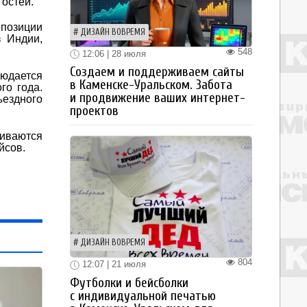
гостей.
 позиции
ДИЗАЙН ВОВРЕМЯ
з Индии,
548
12:06 | 28 июля
Создаем и поддерживаем сайты
юдается
в Каменске-Уральском. Забота
го года.
и продвижение ваших интернет-
ъездного
проектов
киваются
йсов.
ДИЗАЙН ВОВРЕМЯ
804
12:07 | 21 июля
Футболки и бейсболки
с индивидуальной печатью