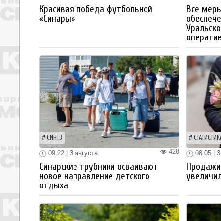
Красивая победа футбольной
Все мер
«Синары»
обеспече
Уральско
операти
СИНТЗ
СТАТИСТИК
428
09:22 | 3 августа
08:05 | 3
Синарские трубники осваивают
Продажи
новое направление детского
увеличил
отдыха