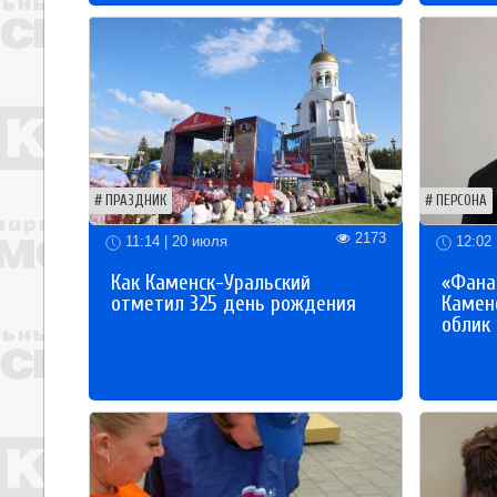
ПРАЗДНИК
ПЕРСОНА
2173
11:14 | 20 июля
12:02 
Как Каменск-Уральский
«Фана
отметил 325 день рождения
Каменс
облик