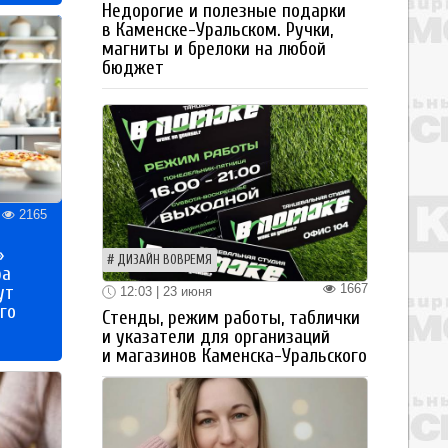
Недорогие и полезные подарки
в Каменске-Уральском. Ручки,
магниты и брелоки на любой
бюджет
2165
»
ДИЗАЙН ВОВРЕМЯ
ра
1667
ут
12:03 | 23 июня
го
Стенды, режим работы, таблички
и указатели для организаций
и магазинов Каменска-Уральского