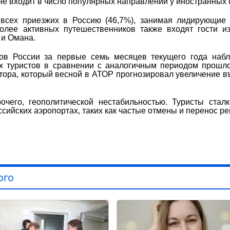
е входит в число популярных направлений у иностранных 
 всех приезжих в Россию (46,7%), занимая лидирующие
олее активных путешественников также входят гости и
 и Омана.
ов России за первые семь месяцев текущего года набл
х туристов в сравнении с аналогичным периодом прошло
ктора, который весной в АТОР прогнозировал увеличение в
очего, геополитической нестабильностью. Туристы стал
сийских аэропортах, таких как частые отмены и перенос ре
ого