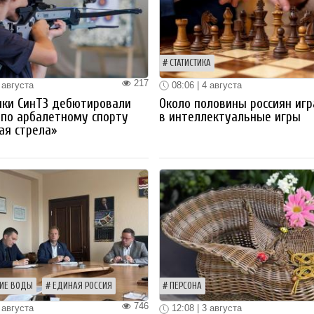
СТАТИСТИКА
217
 августа
08:06 | 4 августа
ики СинТЗ дебютировали
Около половины россиян иг
 по арбалетному спорту
в интеллектуальные игры
ая стрела»
ИЕ ВОДЫ
ЕДИНАЯ РОССИЯ
ПЕРСОНА
746
 августа
12:08 | 3 августа