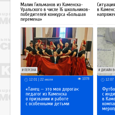
Малик Гильманов из Каменска-
Ситуация
Уральского в числе 16 школьников-
в Каменс
победителей конкурса «Большая
напряже
перемена»
ПЕРСОНА
ДИЗАЙН В
1078
12:01 | 22 июля
12:07 
«Танец — это моя дорога»:
Футбо
педагог из Каменска
с инд
о призвании и работе
в Кам
с особенными детьми
компа
мероп