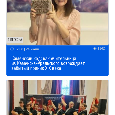
ПЕРСОНА
1142
12:08 | 24 июля
Каменский код: как учительница
из Каменска-Уральского возрождает
забытый пряник XIX века