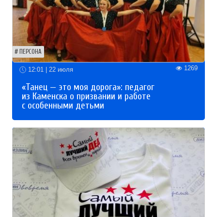
ПЕРСОНА
1269
12:01 | 22 июля
«Танец — это моя дорога»: педагог
из Каменска о призвании и работе
с особенными детьми