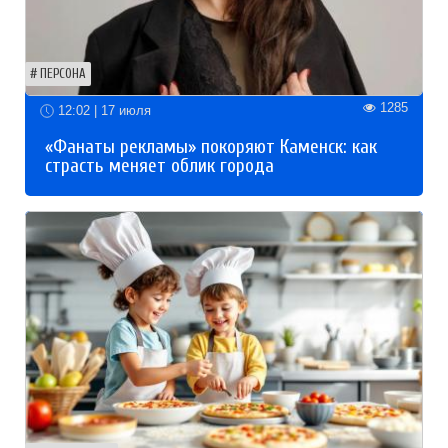
ПЕРСОНА
1285
12:02 | 17 июля
«Фанаты рекламы» покоряют Каменск: как
страсть меняет облик города