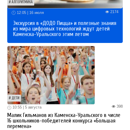
АЛГОРИТМИКА
2174
12:05 | 16 июля
Экскурсия в «ДОДО Пицца» и полезные знания
из мира цифровых технологий ждут детей
Каменска-Уральского этим летом
ДЕТИ
398
10:55 | 5 августа
Малик Гильманов из Каменска-Уральского в числе
16 школьников-победителей конкурса «Большая
перемена»