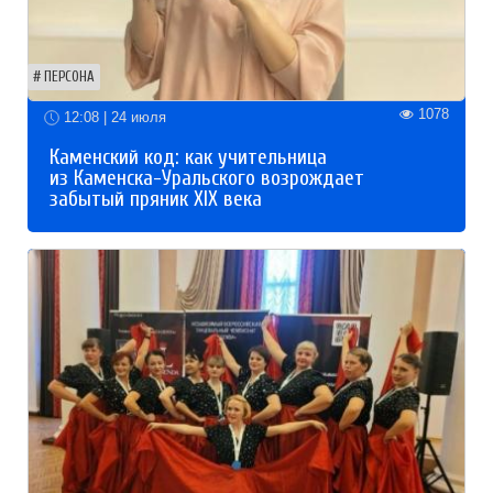
ПЕРСОНА
1078
12:08 | 24 июля
Каменский код: как учительница
из Каменска-Уральского возрождает
забытый пряник XIX века