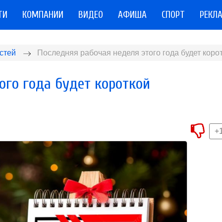
ТИ
КОМПАНИИ
ВИДЕО
АФИША
СПОРТ
РЕКЛ
стей
Последняя рабочая неделя этого года будет коро
ого года будет короткой
+