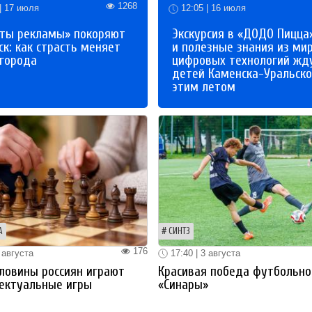
1268
| 17 июля
12:05 | 16 июля
ты рекламы» покоряют
Экскурсия в «ДОДО Пицца
к: как страсть меняет
и полезные знания из ми
 города
цифровых технологий жд
детей Каменска-Уральско
этим летом
А
СИНТЗ
176
 августа
17:40 | 3 августа
ловины россиян играют
Красивая победа футбольно
ектуальные игры
«Синары»