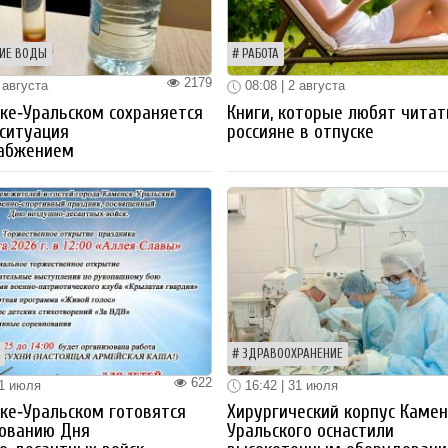
ИЕ ВОДЫ
РАБОТА
2179
 августа
08:08 | 2 августа
ке‑Уральском сохраняется
Книги, которые любят читат
ситуация
россияне в отпуске
набжением
ЗДРАВООХРАНЕНИЕ
622
31 июля
16:42 | 31 июля
ке‑Уральском готовятся
Хирургический корпус Камен
нованию Дня
Уральского оснастили