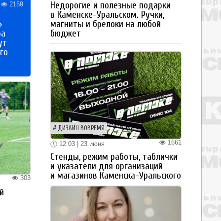
Недорогие и полезные подарки
2159
в Каменске-Уральском. Ручки,
»
магниты и брелоки на любой
ра
бюджет
ут
го
ДИЗАЙН ВОВРЕМЯ
1661
12:03 | 23 июня
Стенды, режим работы, таблички
и указатели для организаций
и магазинов Каменска-Уральского
303
й