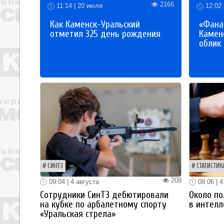
2166
11:14 | 20 июля
12:02 
Как Каменск-Уральский
«Фана
отметил 325 день рождения
Каменс
облик
СИНТЗ
СТАТИСТИК
208
09:04 | 4 августа
08:06 | 4
Сотрудники СинТЗ дебютировали
Около по
на кубке по арбалетному спорту
в интелл
«Уральская стрела»