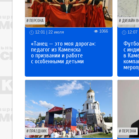
ПЕРСОНА
ДИЗАЙН В
1066
12:01 | 22 июля
12:07 
«Танец — это моя дорога»:
Футбо
педагог из Каменска
с инд
о призвании и работе
в Кам
с особенными детьми
компа
мероп
ПРАЗДНИК
ПЕРСОНА