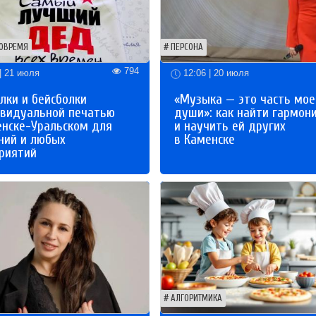
ОВРЕМЯ
ПЕРСОНА
794
| 21 июля
12:06 | 20 июля
лки и бейсболки
«Музыка — это часть мое
ивидуальной печатью
души»: как найти гармон
енске-Уральском для
и научить ей других
ний и любых
в Каменске
риятий
АЛГОРИТМИКА