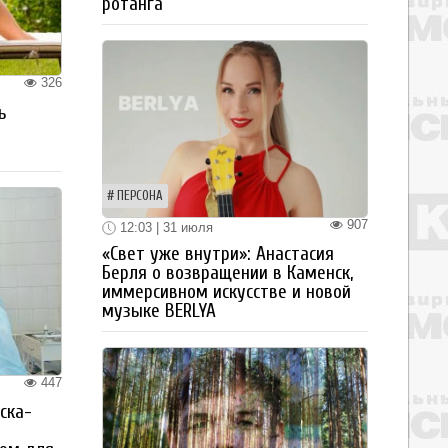
ротанга
326
ь
ПЕРСОНА
907
12:03 | 31 июля
«Свет уже внутри»: Анастасия
Берля о возвращении в Каменск,
иммерсивном искусстве и новой
музыке BERLYA
447
ска-