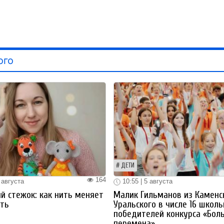
ого
ДЕТИ
164
 августа
10:55 | 5 августа
й стежок: как нить меняет
Малик Гильманов из Каменс
ть
Уральского в числе 16 школ
победителей конкурса «Бол
перемена»