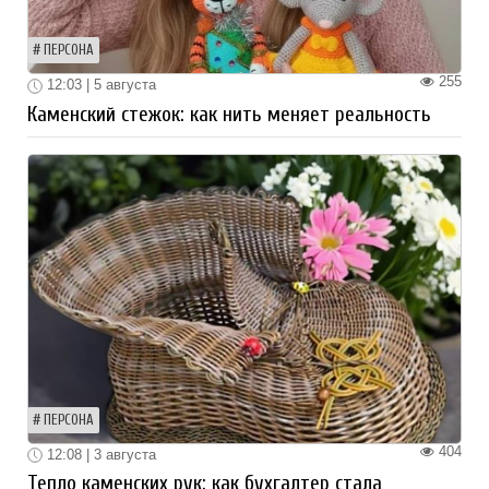
ПЕРСОНА
255
12:03 | 5 августа
Каменский стежок: как нить меняет реальность
ПЕРСОНА
404
12:08 | 3 августа
Тепло каменских рук: как бухгалтер стала