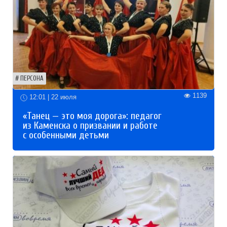
ПЕРСОНА
1139
12:01 | 22 июля
«Танец — это моя дорога»: педагог
из Каменска о призвании и работе
с особенными детьми