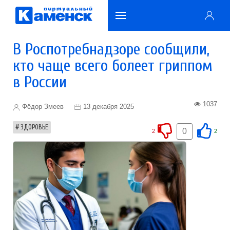
В Роспотребнадзоре сообщили,
кто чаще всего болеет гриппом
в России
1037
Фёдор Змеев
13 декабря 2025
ЗДОРОВЬЕ
0
2
2