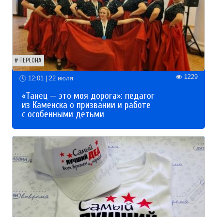
ПЕРСОНА
1229
12:01 | 22 июля
«Танец — это моя дорога»: педагог
из Каменска о призвании и работе
с особенными детьми