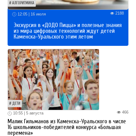
АЛГОРИТМИКА
2188
12:05 | 16 июля
Экскурсия в «ДОДО Пицца» и полезные знания
из мира цифровых технологий ждут детей
Каменска-Уральского этим летом
ДЕТИ
466
10:55 | 5 августа
Малик Гильманов из Каменска-Уральского в числе
16 школьников-победителей конкурса «Большая
перемена»