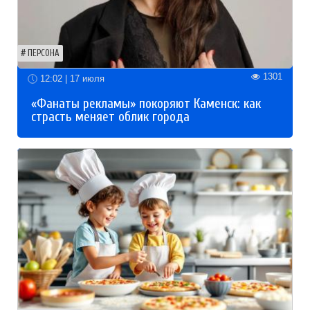
ПЕРСОНА
1301
12:02 | 17 июля
«Фанаты рекламы» покоряют Каменск: как
страсть меняет облик города