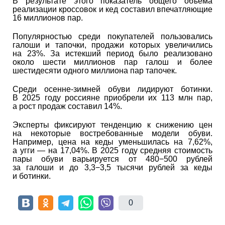
В результате этого показатель общего объема
реализации кроссовок и кед составил впечатляющие
16 миллионов пар.
Популярностью среди покупателей пользовались
галоши и тапочки, продажи которых увеличились
на 23%. За истекший период было реализовано
около шести миллионов пар галош и более
шестидесяти одного миллиона пар тапочек.
Среди осенне-зимней обуви лидируют ботинки.
В 2025 году россияне приобрели их 113 млн пар,
а рост продаж составил 14%.
Эксперты фиксируют тенденцию к снижению цен
на некоторые востребованные модели обуви.
Например, цена на кеды уменьшилась на 7,62%,
а угги — на 17,04%. В 2025 году средняя стоимость
пары обуви варьируется от 480−500 рублей
за галоши и до 3,3−3,5 тысячи рублей за кеды
и ботинки.
0