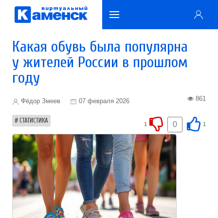
Какая обувь была популярна
у жителей России в прошлом
году
861
Фёдор Змеев
07 февраля 2026
СТАТИСТИКА
0
1
1