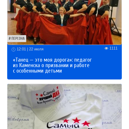
ПЕРСОНА
1111
12:01 | 22 июля
«Танец — это моя дорога»: педагог
из Каменска о призвании и работе
с особенными детьми