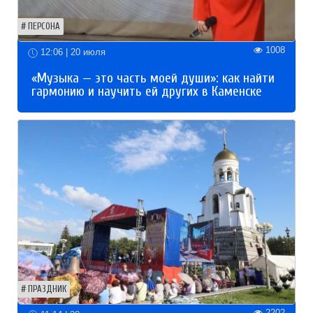
ПЕРСОНА
1008
12:06 | 20 июля
«Музыка — это часть моей души»: как найти
гармонию и научить ей других в Каменске
ПРАЗДНИК
2202