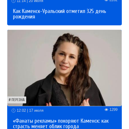
11:14 | 20 июля
Как Каменск-Уральский отметил 325 день
рождения
ПЕРСОНА
1299
12:02 | 17 июля
«Фанаты рекламы» покоряют Каменск: как
страсть меняет облик города