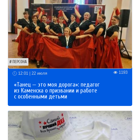
ПЕРСОНА
1193
12:01 | 22 июля
«Танец — это моя дорога»: педагог
из Каменска о призвании и работе
с особенными детьми