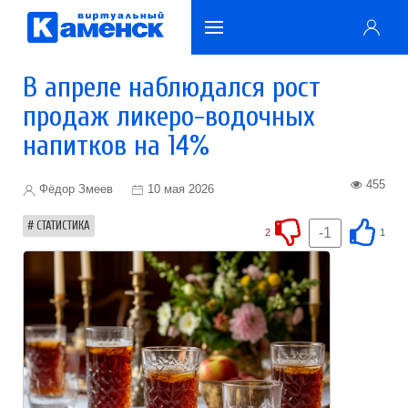
В апреле наблюдался рост
продаж ликеро-водочных
напитков на 14%
455
Фёдор Змеев
10 мая 2026
СТАТИСТИКА
-1
2
1