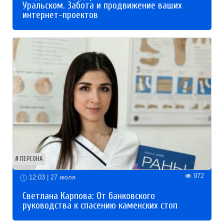
Уральском. Забота и продвижение ваших
интернет-проектов
ПЕРСОНА
972
12:03 | 27 июля
Светлана Карпова: От банковского
руководства к спасению каменских стоп